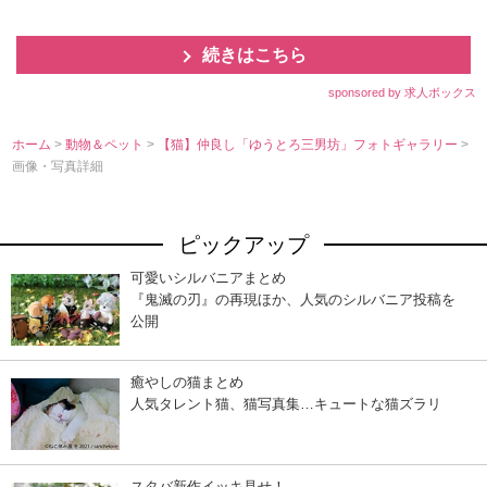
続きはこちら
sponsored by 求人ボックス
ホーム
>
動物＆ペット
>
【猫】仲良し「ゆうとろ三男坊」フォトギャラリー
>
画像・写真詳細
ピックアップ
可愛いシルバニアまとめ
『鬼滅の刃』の再現ほか、人気のシルバニア投稿を
公開
癒やしの猫まとめ
人気タレント猫、猫写真集…キュートな猫ズラリ
スタバ新作イッキ見せ！