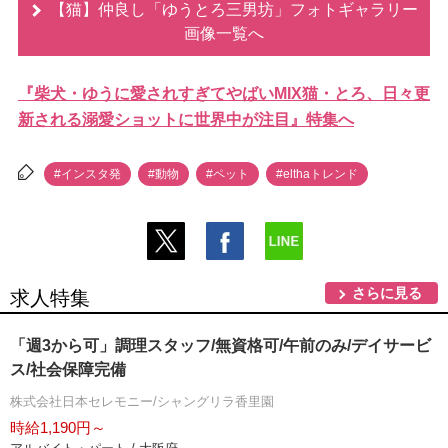
【猫】仲良し「ゆうとろ三男坊」フォトギャラリー
画像一覧へ
『柴犬・ゆうに愛されすぎてやばいMIX猫・とろ、日々更
新される溺愛ショットに世界中が注目』特集へ
#インスタ発
#動物
#ペット
#elthaトレンド
さらに見る
求人特集
「週3から可」調理スタッフ/無資格可/午前のみ/デイサービ
ス/社会保障完備
株式会社日本セレモニー/シャングリラ香里園
時給1,190円～