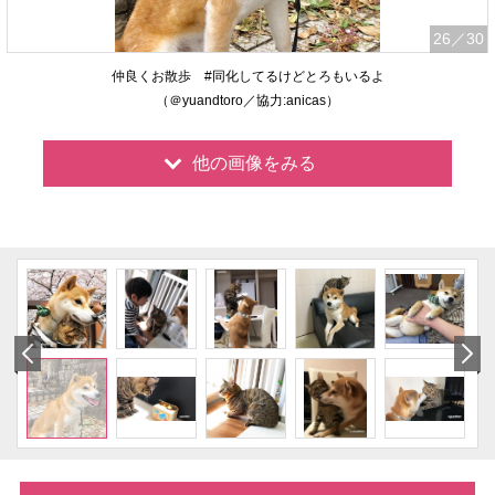
26
／30
仲良くお散歩 #同化してるけどとろもいるよ
（＠yuandtoro／協力:anicas）
他の画像をみる