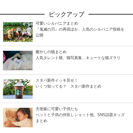
ピックアップ
可愛いシルバニアまとめ
『鬼滅の刃』の再現ほか、人気のシルバニア投稿を
公開
癒やしの猫まとめ
人気タレント猫、猫写真集…キュートな猫ズラリ
スタバ新作イッキ見せ！
いくつ知ってる？ スタバ新作まとめ
天使級に可愛い子供たち
ペットと子供の仲良しショット他、SNS話題キッズ
まとめ