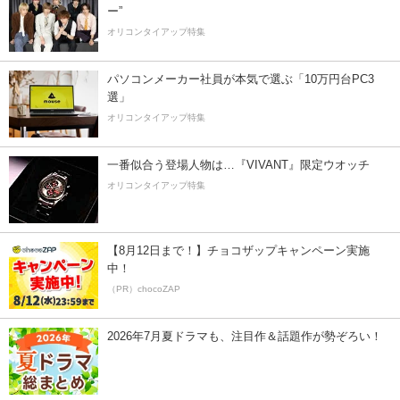
ー”
オリコンタイアップ特集
パソコンメーカー社員が本気で選ぶ「10万円台PC3
選」
オリコンタイアップ特集
一番似合う登場人物は…『VIVANT』限定ウオッチ
オリコンタイアップ特集
【8月12日まで！】チョコザップキャンペーン実施
中！
（PR）chocoZAP
2026年7月夏ドラマも、注目作＆話題作が勢ぞろい！