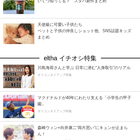
いくつ知ってる？ スタバ新作まとめ
天使級に可愛い子供たち
ペットと子供の仲良しショット他、SNS話題キッズ
まとめ
eltha イチオシ特集
川島海荷さんと学ぶ 日常に潜む“人身取引”のリアル
オリコンタイアップ特集
マクドナルドが40年にわたり支える「小学生の甲子
園」
オリコンタイアップ特集
森崎ウィン×向井康二“両片思い”にキュンが止まら
ん！