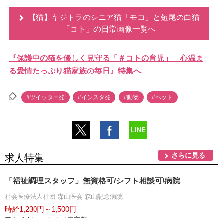
【猫】キジトラのシニア猫「モコ」と短尾の白猫
「コト」の日常画像一覧へ
『保護中の猫を優しく見守る「＃コトの育児」 心温ま
る愛情たっぷり猫家族の毎日』特集へ
#ツイッター発
#インスタ発
#動物
#ペット
さらに見る
求人特集
「福祉調理スタッフ」無資格可/シフト相談可/病院
社会医療法人社団 森山医会 森山記念病院
時給1,230円～1,500円