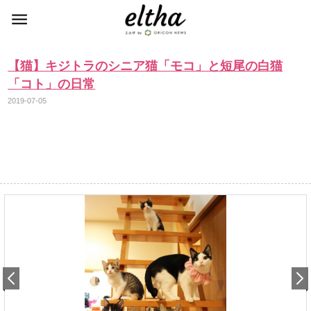
【猫】キジトラのシニア猫「モコ」と短尾の白猫
「コト」の日常
2019-07-05