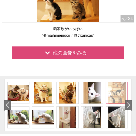
5
／34
猫家族がいっぱい
（＠maihimemoco／協力:anicas）
他の画像をみる