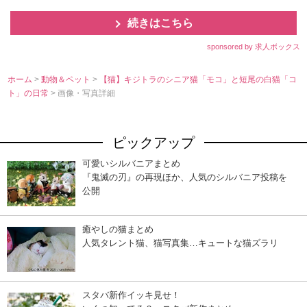
続きはこちら
sponsored by 求人ボックス
ホーム
>
動物＆ペット
>
【猫】キジトラのシニア猫「モコ」と短尾の白猫「コ
ト」の日常
> 画像・写真詳細
ピックアップ
可愛いシルバニアまとめ
『鬼滅の刃』の再現ほか、人気のシルバニア投稿を
公開
癒やしの猫まとめ
人気タレント猫、猫写真集…キュートな猫ズラリ
スタバ新作イッキ見せ！