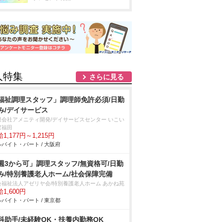
人特集
さらに見る
福祉調理スタッフ」調理師免許必須/日勤
み/デイサービス
限会社アメニティ開発/デイサービスセンター いこい
家福田
1,177円～1,215円
バイト・パート / 大阪府
週3から可」調理スタッフ/無資格可/日勤
み/特別養護老人ホーム/社会保障完備
会福祉法人アゼリヤ会/特別養護老人ホーム あかね苑
1,600円
バイト・パート / 東京都
科助手/未経験OK・扶養内勤務OK