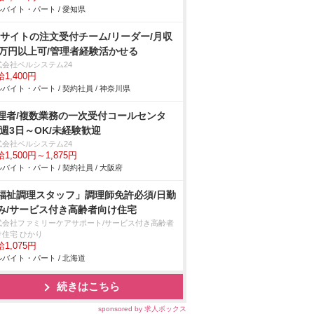
バイト・パート / 愛知県
Cサイトの注文受付チーム/リーダー/月収
3万円以上可/管理者経験活かせる
式会社ベルシステム24
1,400円
バイト・パート / 契約社員 / 神奈川県
理者/複数業務の一次受付コールセンタ
/週3日～OK/未経験歓迎
式会社ベルシステム24
1,500円～1,875円
バイト・パート / 契約社員 / 大阪府
福祉調理スタッフ」調理師免許必須/日勤
み/サービス付き高齢者向け住宅
式会社ファミリーケアサポート/サービス付き高齢者
け住宅 ひかり
1,075円
バイト・パート / 北海道
続きはこちら
sponsored by 求人ボックス