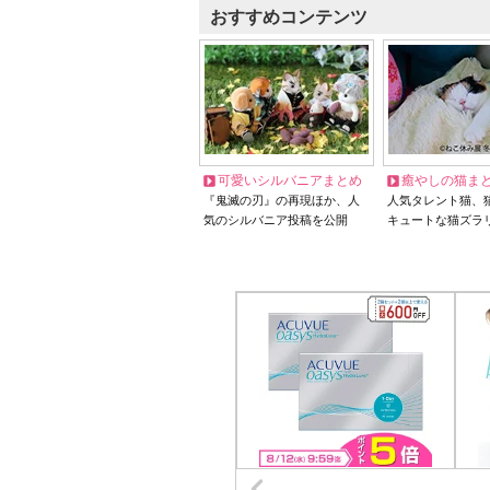
おすすめコンテンツ
可愛いシルバニアまとめ
癒やしの猫ま
『鬼滅の刃』の再現ほか、人
人気タレント猫、
気のシルバニア投稿を公開
キュートな猫ズラ