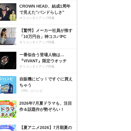
CROWN HEAD、結成1周年
で見えた”バンドらしさ”
オリコンタイアップ特集
【驚愕】メーカー社員が推す
「10万円台」神コスパPC
オリコンタイアップ特集
一番似合う登場人物は…
『VIVANT』限定ウオッチ
オリコンタイアップ特集
自販機にピッ！ですぐに買え
ちゃう
（PR）ジハンピ
2026年7月夏ドラマも、注目
作＆話題作が勢ぞろい！
【夏アニメ2026】7月期夏の