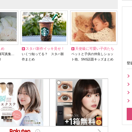
とめ
スタバ新作イッキ見せ！
天使級に可愛い子供たち
猫写真集…
いくつ知ってる？ スタバ新
ペットと子供の仲良しショッ
リ
作まとめ
ト他、SNS話題キッズまとめ
登