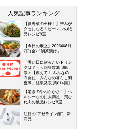
人気記事ランキング
【夏野菜の王様！】苦みが
クセになる！ピーマンの絶
品レシピ8選
【今日の献立】2026年8月
7日(金)「鯛茶漬け」
「暑い日に飲みたいドリン
クは？」＜回答数38,386
票＞【教えて！ みんなの
衣食住「みんなの暮らし調
査隊」結果発表 第614回】
【驚きのやわらかさ！】ヘ
ルシーなのに大満足！鶏む
ね肉の絶品レシピ8選
注目の“アゼライン酸”、新
商品