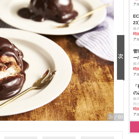
アル
E
2
株
時給
アル
管
ー
株
時給
アル
「
の
株
向
時給
アル
39
／60