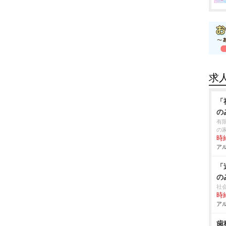
求
「
の
有
の
時給
アル
「
の
社
時給
アル
歯