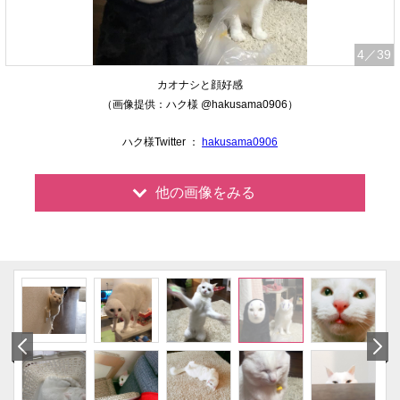
4
／39
カオナシと顔好感
（画像提供：ハク様 @hakusama0906）
ハク様Twitter ：
hakusama0906
他の画像をみる