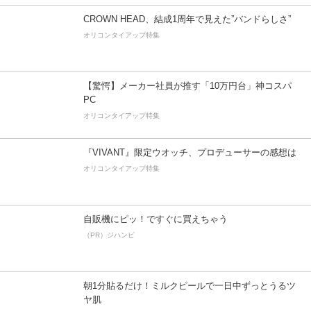
CROWN HEAD、結成1周年で見えた”バンドらしさ”
オリコンタイアップ特集
【驚愕】メーカー社員が推す「10万円台」神コスパ
PC
オリコンタイアップ特集
『VIVANT』限定ウオッチ、プロデューサーの感想は
オリコンタイアップ特集
自販機にピッ！ですぐに買えちゃう
（PR）ジハンピ
朝1分貼るだけ！ミルクピールで一日中ずっとうるツ
ヤ肌