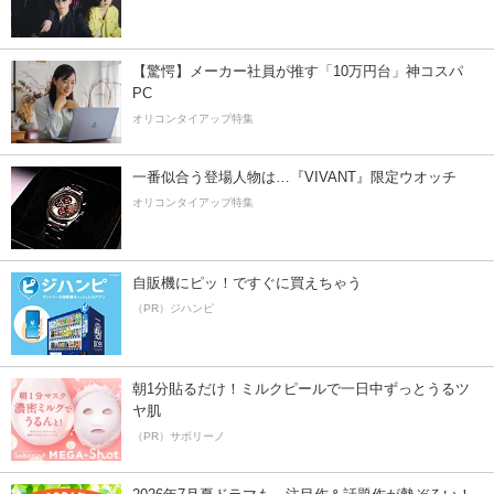
【驚愕】メーカー社員が推す「10万円台」神コスパ
PC
オリコンタイアップ特集
一番似合う登場人物は…『VIVANT』限定ウオッチ
オリコンタイアップ特集
自販機にピッ！ですぐに買えちゃう
（PR）ジハンピ
朝1分貼るだけ！ミルクピールで一日中ずっとうるツ
ヤ肌
（PR）サボリーノ