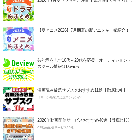
2026年7月夏ドラマも、注目作＆話題作が勢ぞろい！
【夏アニメ2026】7月期夏の新アニメを一挙紹介！
芸能界を志す10代～20代を応援！オーディション・
スクール情報はDeview
漫画読み放題サブスクおすすめ11選【徹底比較】
オリコン顧客満足度ランキング
2026年動画配信サービスおすすめ40選【徹底比較】
CS動画配信サービス20選