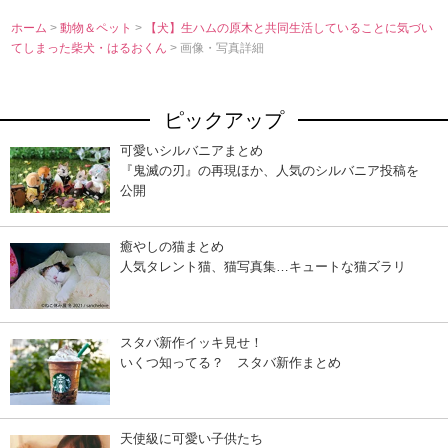
ホーム
>
動物＆ペット
>
【犬】生ハムの原木と共同生活していることに気づい
てしまった柴犬・はるおくん
> 画像・写真詳細
ピックアップ
可愛いシルバニアまとめ
『鬼滅の刃』の再現ほか、人気のシルバニア投稿を
公開
癒やしの猫まとめ
人気タレント猫、猫写真集…キュートな猫ズラリ
スタバ新作イッキ見せ！
いくつ知ってる？ スタバ新作まとめ
天使級に可愛い子供たち