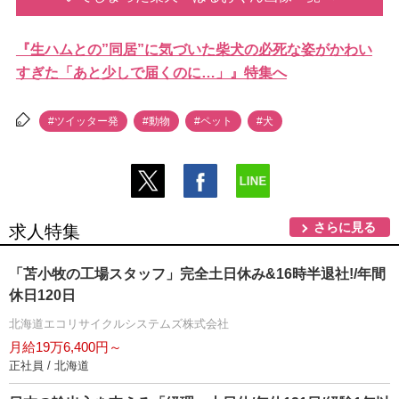
『生ハムとの”同居”に気づいた柴犬の必死な姿がかわい
すぎた「あと少しで届くのに…」』特集へ
#ツイッター発
#動物
#ペット
#犬
さらに見る
求人特集
「苫小牧の工場スタッフ」完全土日休み&16時半退社!/年間
休日120日
北海道エコリサイクルシステムズ株式会社
月給19万6,400円～
正社員 / 北海道