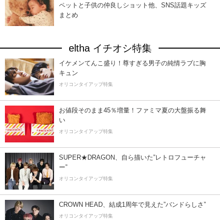
ペットと子供の仲良しショット他、SNS話題キッズ
まとめ
eltha イチオシ特集
イケメンてんこ盛り！尊すぎる男子の純情ラブに胸
キュン
オリコンタイアップ特集
お値段そのまま45％増量！ファミマ夏の大盤振る舞
い
オリコンタイアップ特集
SUPER★DRAGON、自ら描いた”レトロフューチャ
ー”
オリコンタイアップ特集
CROWN HEAD、結成1周年で見えた”バンドらしさ”
オリコンタイアップ特集