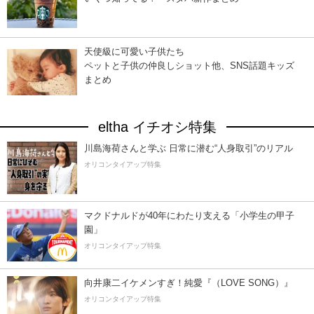
天使級に可愛い子供たち
ペットと子供の仲良しショット他、SNS話題キッズ
まとめ
eltha イチオシ特集
川島海荷さんと学ぶ 日常に潜む“人身取引”のリアル
オリコンタイアップ特集
マクドナルドが40年にわたり支える「小学生の甲子
園」
オリコンタイアップ特集
向井康二イケメンすぎ！純愛『（LOVE SONG）』
オリコンタイアップ特集