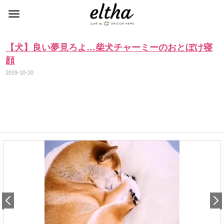
【犬】良い夢見ろよ…柴犬チャーミーのおとぼけ寝
顔
2019-10-10