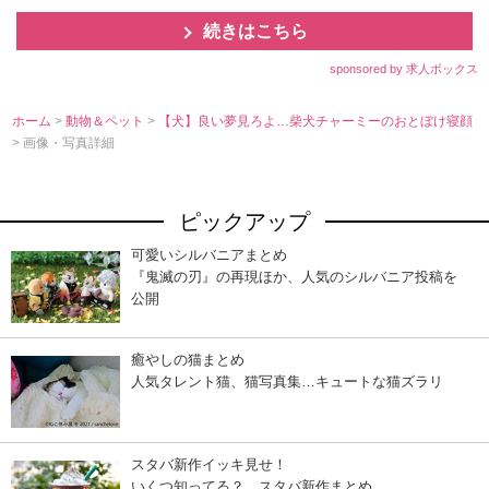
続きはこちら
sponsored by 求人ボックス
ホーム
>
動物＆ペット
>
【犬】良い夢見ろよ…柴犬チャーミーのおとぼけ寝顔
> 画像・写真詳細
ピックアップ
可愛いシルバニアまとめ
『鬼滅の刃』の再現ほか、人気のシルバニア投稿を
公開
癒やしの猫まとめ
人気タレント猫、猫写真集…キュートな猫ズラリ
スタバ新作イッキ見せ！
いくつ知ってる？ スタバ新作まとめ