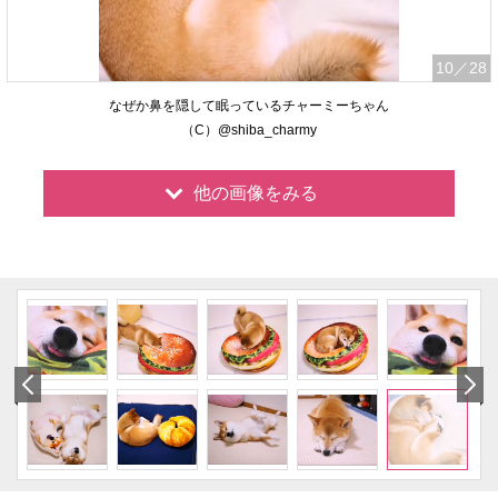
10
／28
なぜか鼻を隠して眠っているチャーミーちゃん
（C）@shiba_charmy
他の画像をみる