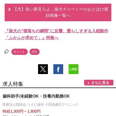
【犬】良い夢見ろよ…柴犬チャーミーのおとぼけ寝
顔画像一覧へ
『柴犬の”寝落ちの瞬間”に反響、愛らしすぎる入眠動作
「ふかふか求めて」』特集へ
#ペット
#犬
さらに見る
求人特集
歯科助手/未経験OK・扶養内勤務OK
医療法人開成会 うえだ歯科 小田急藤沢クリニック
時給1,300円～1,800円