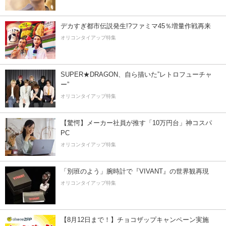
デカすぎ都市伝説発生!?ファミマ45％増量作戦再来
オリコンタイアップ特集
SUPER★DRAGON、自ら描いた”レトロフューチャ
ー”
オリコンタイアップ特集
【驚愕】メーカー社員が推す「10万円台」神コスパ
PC
オリコンタイアップ特集
「別班のよう」腕時計で『VIVANT』の世界観再現
オリコンタイアップ特集
【8月12日まで！】チョコザップキャンペーン実施