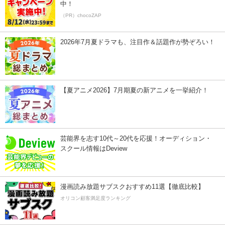
中！
（PR）chocoZAP
2026年7月夏ドラマも、注目作＆話題作が勢ぞろい！
【夏アニメ2026】7月期夏の新アニメを一挙紹介！
芸能界を志す10代～20代を応援！オーディション・
スクール情報はDeview
漫画読み放題サブスクおすすめ11選【徹底比較】
オリコン顧客満足度ランキング