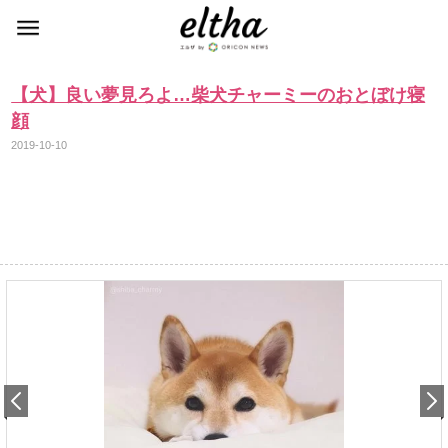
【犬】良い夢見ろよ…柴犬チャーミーのおとぼけ寝
顔
2019-10-10