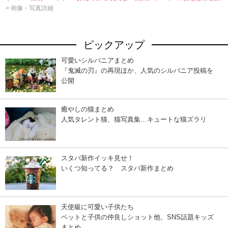
> 画像・写真詳細
ピックアップ
可愛いシルバニアまとめ
『鬼滅の刃』の再現ほか、人気のシルバニア投稿を
公開
癒やしの猫まとめ
人気タレント猫、猫写真集…キュートな猫ズラリ
スタバ新作イッキ見せ！
いくつ知ってる？ スタバ新作まとめ
天使級に可愛い子供たち
ペットと子供の仲良しショット他、SNS話題キッズ
まとめ