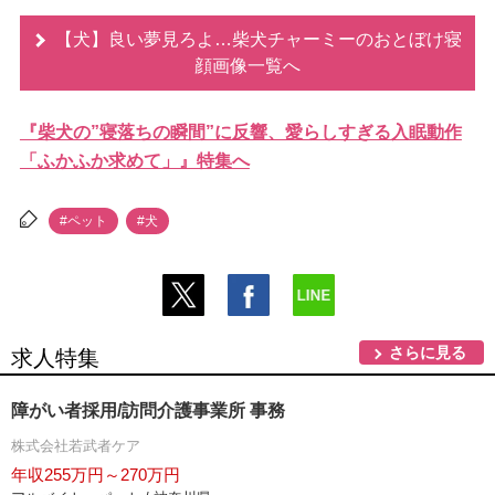
【犬】良い夢見ろよ…柴犬チャーミーのおとぼけ寝
顔画像一覧へ
『柴犬の”寝落ちの瞬間”に反響、愛らしすぎる入眠動作
「ふかふか求めて」』特集へ
#ペット
#犬
さらに見る
求人特集
障がい者採用/訪問介護事業所 事務
株式会社若武者ケア
年収255万円～270万円