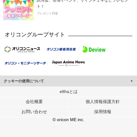
試写会、登壇イベント、サインチェキなどプレゼン
ト！
プレゼント特集
オリコングループサイト
クッキーの使用について
このサイトでは Cookie を使用して、ユーザーに合わせたコンテンツや広告の
elthaとは
表示、ソーシャル メディア機能の提供、広告の表示回数やクリック数の測定を
会社概要
個人情報保護方針
行っています。
また、ユーザーによるサイトの利用状況についても情報を収集し、ソーシャル
お問い合わせ
採用情報
メディアや広告配信、データ解析の各パートナーに提供しています。
各パートナーは、この情報とユーザーが各パートナーに提供した他の情報や、
© oricon ME inc.
ユーザーが各パートナーのサービスを使用したときに収集した他の情報を組み
合わせて使用することがあります。