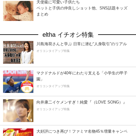
天使級に可愛い子供たち
ペットと子供の仲良しショット他、SNS話題キッズ
まとめ
eltha イチオシ特集
川島海荷さんと学ぶ 日常に潜む“人身取引”のリアル
オリコンタイアップ特集
マクドナルドが40年にわたり支える「小学生の甲子
園」
オリコンタイアップ特集
向井康二イケメンすぎ！純愛『（LOVE SONG）』
オリコンタイアップ特集
大好評につき再び！ファミマ名物45％増量キャンペ