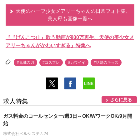
天使のハーフ少女メアリーちゃんの日常フォト集、
美人母も画像一覧へ
『『げんこつ山』歌う動画が800万再生、天使の美少女メ
アリーちゃんがかわいすぎる』特集へ
#鬼滅の刃
#コスプレ
#カワイイ
#話題のキッズ
さらに見る
求人特集
ガス料金のコールセンター/週3日～OK/WワークOK/9月開
始
株式会社ベルシステム24