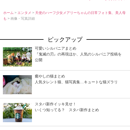
ホーム
>
エンタメ
>
天使のハーフ少女メアリーちゃんの日常フォト集、美人母
も
> 画像・写真詳細
ピックアップ
可愛いシルバニアまとめ
『鬼滅の刃』の再現ほか、人気のシルバニア投稿を
公開
癒やしの猫まとめ
人気タレント猫、猫写真集…キュートな猫ズラリ
スタバ新作イッキ見せ！
いくつ知ってる？ スタバ新作まとめ