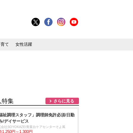
子育て
女性活躍
人特集
さらに見る
福祉調理スタッフ」調理師免許必須/日勤
み/デイサービス
式会社SOYOKAZE/青葉台ケアセンターそよ風
1,250円～1,300円