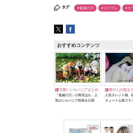
タグ
#鬼滅の刃
#コスプレ
#カ
おすすめコンテンツ
可愛いシルバニアまとめ
癒やしの猫ま
『鬼滅の刃』の再現ほか、人
人気タレント猫、
気のシルバニア投稿を公開
キュートな猫ズラ