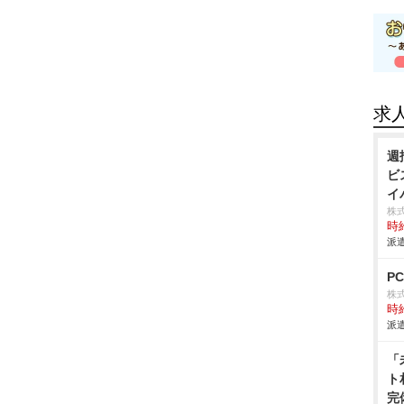
求
週
ビ
イ
株
時給
派遣
P
株
時給
派遣
「
ト
完