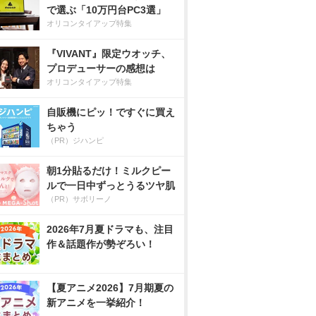
で選ぶ「10万円台PC3選」
オリコンタイアップ特集
『VIVANT』限定ウオッチ、
プロデューサーの感想は
オリコンタイアップ特集
自販機にピッ！ですぐに買え
ちゃう
（PR）ジハンピ
朝1分貼るだけ！ミルクピー
ルで一日中ずっとうるツヤ肌
（PR）サボリーノ
2026年7月夏ドラマも、注目
作＆話題作が勢ぞろい！
【夏アニメ2026】7月期夏の
新アニメを一挙紹介！