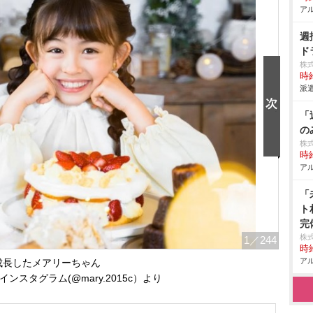
アル
週
ド
株
時給
派遣
「
の
株
時給
アル
「
ト
完
株式
1
／244
時給
アル
成長したメアリーちゃん
ンスタグラム(@mary.2015c）より