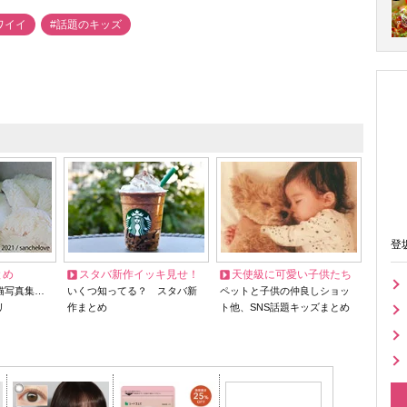
ワイイ
#話題のキッズ
登
とめ
スタバ新作イッキ見せ！
天使級に可愛い子供たち
猫写真集…
いくつ知ってる？ スタバ新
ペットと子供の仲良しショッ
リ
作まとめ
ト他、SNS話題キッズまとめ