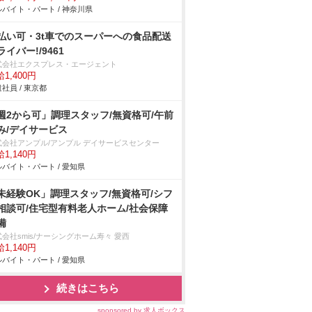
バイト・パート / 神奈川県
払い可・3t車でのスーパーへの食品配送
ライバー!/9461
式会社エクスプレス・エージェント
1,400円
社員 / 東京都
週2から可」調理スタッフ/無資格可/午前
み/デイサービス
式会社アンプル/アンプル デイサービスセンター
1,140円
バイト・パート / 愛知県
未経験OK」調理スタッフ/無資格可/シフ
相談可/住宅型有料老人ホーム/社会保障
備
会社smis/ナーシングホーム寿々 愛西
1,140円
バイト・パート / 愛知県
続きはこちら
sponsored by 求人ボックス