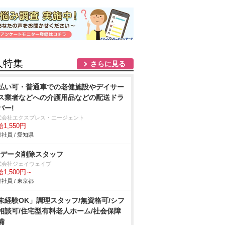
人特集
さらに見る
払い可・普通車での老健施設やデイサー
ス業者などへの介護用品などの配送ドラ
バー!
式会社エクスプレス・エージェント
1,550円
社員 / 愛知県
Cデータ削除スタッフ
式会社ジェイウェイブ
1,500円～
社員 / 東京都
未経験OK」調理スタッフ/無資格可/シフ
相談可/住宅型有料老人ホーム/社会保障
備