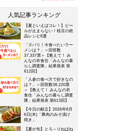
人気記事ランキング
【夏といえばコレ！】ビー
ルが止まらない！枝豆の絶
品レシピ8選
「ズバリ！今食べたいラー
メンは？」＜回答数
37,337票＞【教えて！ み
んなの衣食住「みんなの暮
らし調査隊」結果発表 第
612回】
「人参の食べ方で好きなの
は？」＜回答数38,220票
＞【教えて！ みんなの衣
食住「みんなの暮らし調査
隊」結果発表 第613回】
【今日の献立】2026年8月
6日(木)「豚肉のみそ漬け
焼き」
【夏が旬】とろ～りねばね