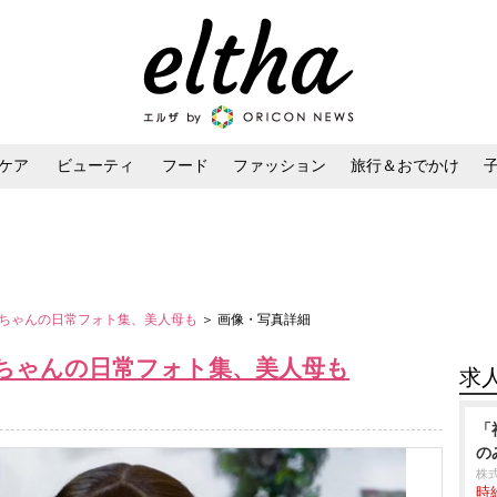
ケア
ビューティ
フード
ファッション
旅行＆おでかけ
ンケア
ダイエット・ボディケア
ヘアスタイル・ヘアアレンジ
ちゃんの日常フォト集、美人母も
＞ 画像・写真詳細
ちゃんの日常フォト集、美人母も
求
「
の
株
時給