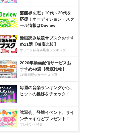
芸能界を志す10代～20代を
応援！オーディション・スク
ール情報はDeview
漫画読み放題サブスクおすす
め11選【徹底比較】
オリコン顧客満足度ランキング
2026年動画配信サービスお
すすめ40選【徹底比較】
CS動画配信サービス20選
毎週の音楽ランキングから、
ヒットの推移をチェック！
試写会、登壇イベント、サイ
ンチェキなどプレゼント！
プレゼント特集