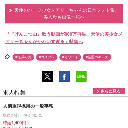
天使のハーフ少女メアリーちゃんの日常フォト集、
美人母も画像一覧へ
『『げんこつ山』歌う動画が800万再生、天使の美少女メ
アリーちゃんがかわいすぎる』特集へ
#鬼滅の刃
#コスプレ
#カワイイ
#話題のキッズ
さらに見る
求人特集
人柄重視採用の一般事務
株式会社I・PARTNERS
時給1,400円～