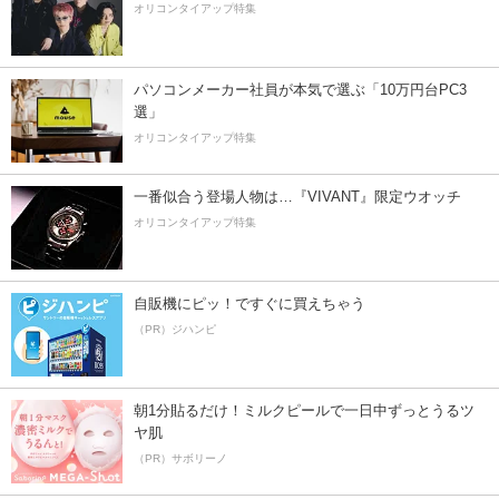
オリコンタイアップ特集
パソコンメーカー社員が本気で選ぶ「10万円台PC3
選」
オリコンタイアップ特集
一番似合う登場人物は…『VIVANT』限定ウオッチ
オリコンタイアップ特集
自販機にピッ！ですぐに買えちゃう
（PR）ジハンピ
朝1分貼るだけ！ミルクピールで一日中ずっとうるツ
ヤ肌
（PR）サボリーノ