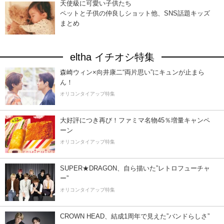
天使級に可愛い子供たち
ペットと子供の仲良しショット他、SNS話題キッズ
まとめ
eltha イチオシ特集
森崎ウィン×向井康二“両片思い”にキュンが止まら
ん！
オリコンタイアップ特集
大好評につき再び！ファミマ名物45％増量キャンペ
ーン
オリコンタイアップ特集
SUPER★DRAGON、自ら描いた”レトロフューチャ
ー”
オリコンタイアップ特集
CROWN HEAD、結成1周年で見えた”バンドらしさ”