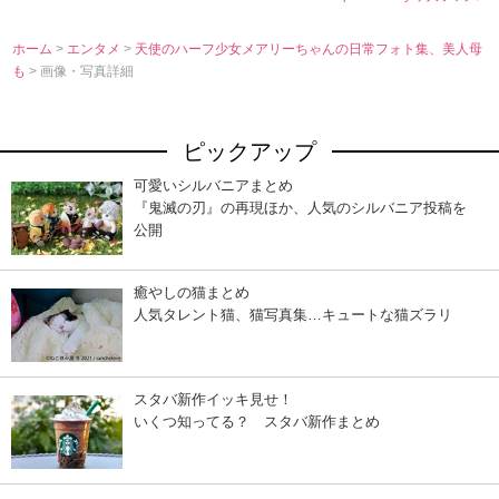
ホーム
>
エンタメ
>
天使のハーフ少女メアリーちゃんの日常フォト集、美人母
も
> 画像・写真詳細
ピックアップ
可愛いシルバニアまとめ
『鬼滅の刃』の再現ほか、人気のシルバニア投稿を
公開
癒やしの猫まとめ
人気タレント猫、猫写真集…キュートな猫ズラリ
スタバ新作イッキ見せ！
いくつ知ってる？ スタバ新作まとめ