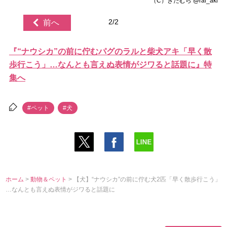
（C）きたむら @ral_aki
2/2
前へ
『“ナウシカ”の前に佇むパグのラルと柴犬アキ「早く散
歩行こう」…なんとも言えぬ表情がジワると話題に』特
集へ
#ペット
#犬
ホーム
>
動物＆ペット
> 【犬】“ナウシカ”の前に佇む犬2匹「早く散歩行こう」
…なんとも言えぬ表情がジワると話題に