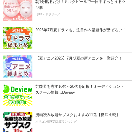
朝1分貼るだけ！ミルクピールで一日中ずっとうるツ
ヤ肌
（PR）サボリーノ
2026年7月夏ドラマも、注目作＆話題作が勢ぞろい！
【夏アニメ2026】7月期夏の新アニメを一挙紹介！
芸能界を志す10代～20代を応援！オーディション・
スクール情報はDeview
漫画読み放題サブスクおすすめ11選【徹底比較】
オリコン顧客満足度ランキング