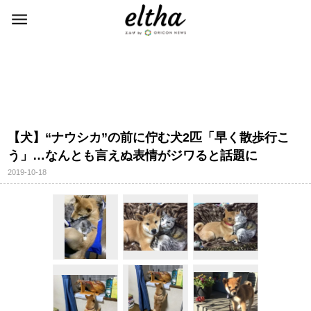
【犬】“ナウシカ”の前に佇む犬2匹「早く散歩行こ
う」…なんとも言えぬ表情がジワると話題に
2019-10-18