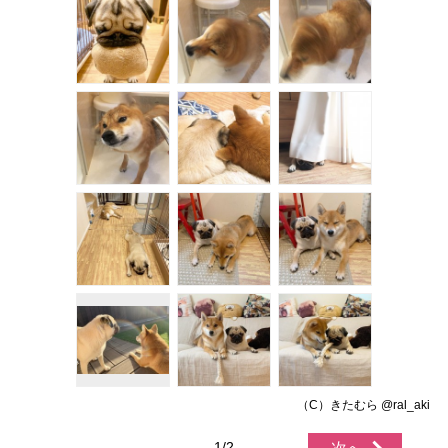
（C）きたむら @ral_aki
1/2