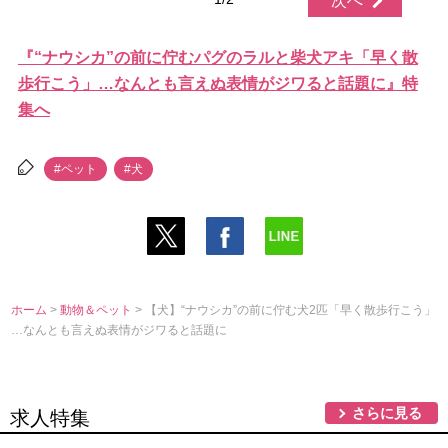
次へ
『“ナウシカ”の前に佇むパグのラルと柴犬アキ「早く散
歩行こう」…なんとも言えぬ表情がジワると話題に』特
集へ
#ペット
#犬
ホーム
>
動物＆ペット
> 【犬】“ナウシカ”の前に佇む犬2匹「早く散歩行こう」
…なんとも言えぬ表情がジワると話題に
さらに見る
求人特集