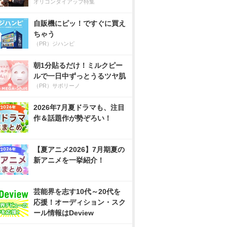
オリコンタイアップ特集
自販機にピッ！ですぐに買え
ちゃう
（PR）ジハンピ
朝1分貼るだけ！ミルクピー
ルで一日中ずっとうるツヤ肌
（PR）サボリーノ
2026年7月夏ドラマも、注目
作＆話題作が勢ぞろい！
【夏アニメ2026】7月期夏の
新アニメを一挙紹介！
芸能界を志す10代～20代を
応援！オーディション・スク
ール情報はDeview