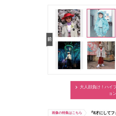
大人顔負け！ハイブ
ョ
『8才にしてフ
画像の特集はこちら