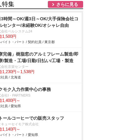
人特集
さらに見る
日3時間～OK/週3日～OK/大手保険会社コ
ルセンター/未経験OK/オシャレ自由
式会社ベルシステム24
1,500円
バイト・パート / 契約社員 / 東京都
寮完備」樹脂窓のアルミフレーム製造/即
寮/製造・工場/日勤/日払い/工場・製造
式会社京栄センター
1,230円～1,538円
社員 / 北海道
クモク入力作業中心の事務
会社I・PARTNERS
1,400円～
社員 / 愛知県
トールコーヒーでの販売スタッフ
タキューセイモア株式会社
1,140円～
バイト・パート / 愛知県