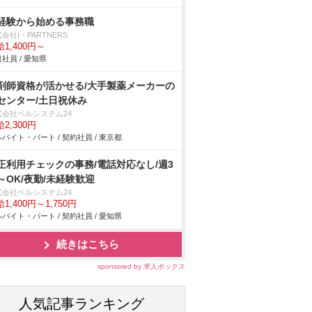
経験から始める事務職
会社I・PARTNERS
1,400円～
社員 / 愛知県
剤師資格が活かせる/大手製薬メーカーの
Iセンター/土日祝休み
式会社ベルシステム24
2,300円
バイト・パート / 契約社員 / 東京都
正利用チェックの事務/電話対応なし/週3
～OK/夜勤/未経験歓迎
式会社ベルシステム24
1,400円～1,750円
バイト・パート / 契約社員 / 愛知県
続きはこちら
sponsored by 求人ボックス
人気記事ランキング