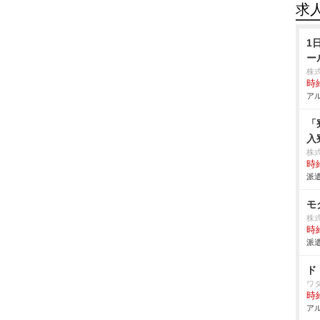
求
1
ー
株
時給
アル
「
入
株
時給
派遣
モ
株式
時給
派遣
ド
ワ
時給
アル