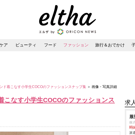
ケア
ビューティ
フード
ファッション
旅行＆おでかけ
ンケア
ダイエット・ボディケア
ヘアスタイル・ヘアアレンジ
ンド着こなす小学生COCOのファッションスナップ集
＞ 画像・写真詳細
着こなす小学生COCOのファッションス
求
履
株式
時給
派遣