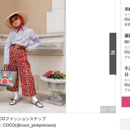
未
株式
時給
派遣
薬
D
株
時給
アル
不
日
株
時給
アル
12
／20
OCOファッションスナップ
OCO(@coco_pinkprincess)