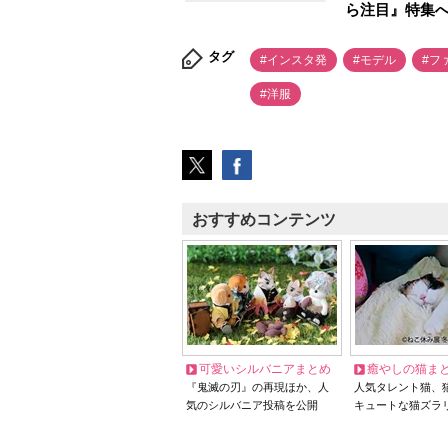
ら注目』特集
タグ
#インスタ発
#モデル
#フ
#洋服
おすすめコンテンツ
可愛いシルバニアまとめ
癒やしの猫ま
『鬼滅の刃』の再現ほか、人
人気タレント猫、
気のシルバニア投稿を公開
キュートな猫ズラ