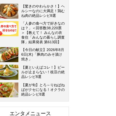
【驚きのやわらかさ！】ヘ
ルシーなのに大満足！鶏む
ね肉の絶品レシピ8選
「人参の食べ方で好きなの
は？」＜回答数38,220票
＞【教えて！ みんなの衣
食住「みんなの暮らし調査
隊」結果発表 第613回】
【今日の献立】2026年8月
6日(木)「豚肉のみそ漬け
焼き」
【夏といえばコレ！】ビー
ルが止まらない！枝豆の絶
品レシピ8選
【夏が旬】とろ～りねばね
ばがクセになる！オクラの
絶品レシピ8選
エンタメニュース