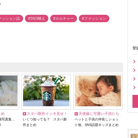
へ
ァッション誌
#SNS映え
#カルチャー
#ファッション
登
とめ
スタバ新作イッキ見せ！
天使級に可愛い子供たち
猫写真集…
いくつ知ってる？ スタバ新
ペットと子供の仲良しショッ
リ
作まとめ
ト他、SNS話題キッズまとめ