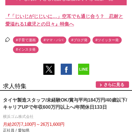
『「じいじがじじいに…」空耳でも通じ合う？ 忍耐と
愛溢れる1歳児との日々』特集へ
#子育て漫画
#ママ・パパ
#ブログ発
#ツイッター発
#インスタ発
さらに見る
求人特集
タイヤ製造スタッフ/未経験OK/賞与平均184万円/40歳以下/
キャリアUPで年収600万円以上へ/年間休日133日
横浜ゴム株式会社
月給20万7,100円～26万1,600円
正社員 / 愛知県