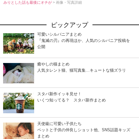
みりとした話も最後にオチが
> 画像・写真詳細
ピックアップ
可愛いシルバニアまとめ
『鬼滅の刃』の再現ほか、人気のシルバニア投稿を
公開
癒やしの猫まとめ
人気タレント猫、猫写真集…キュートな猫ズラリ
スタバ新作イッキ見せ！
いくつ知ってる？ スタバ新作まとめ
天使級に可愛い子供たち
ペットと子供の仲良しショット他、SNS話題キッズ
まとめ