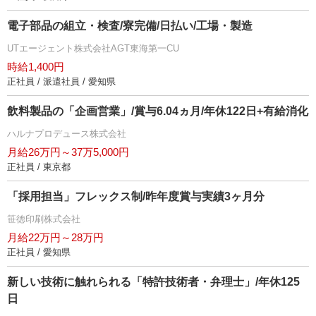
電子部品の組立・検査/寮完備/日払い/工場・製造
UTエージェント株式会社AGT東海第一CU
時給1,400円
正社員 / 派遣社員 / 愛知県
飲料製品の「企画営業」/賞与6.04ヵ月/年休122日+有給消化
ハルナプロデュース株式会社
月給26万円～37万5,000円
正社員 / 東京都
「採用担当」フレックス制/昨年度賞与実績3ヶ月分
笹徳印刷株式会社
月給22万円～28万円
正社員 / 愛知県
新しい技術に触れられる「特許技術者・弁理士」/年休125
日