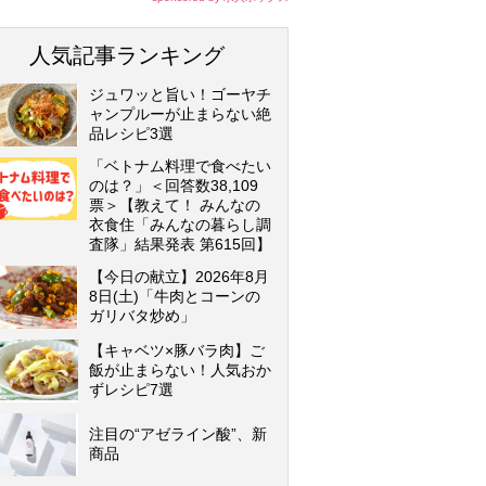
人気記事ランキング
ジュワッと旨い！ゴーヤチ
ャンプルーが止まらない絶
品レシピ3選
「ベトナム料理で食べたい
のは？」＜回答数38,109
票＞【教えて！ みんなの
衣食住「みんなの暮らし調
査隊」結果発表 第615回】
【今日の献立】2026年8月
8日(土)「牛肉とコーンの
ガリバタ炒め」
【キャベツ×豚バラ肉】ご
飯が止まらない！人気おか
ずレシピ7選
注目の“アゼライン酸”、新
商品