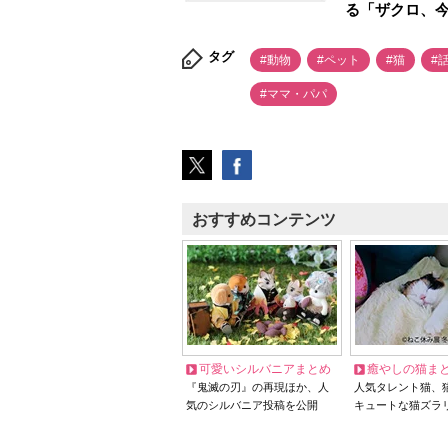
る「ザクロ、
タグ
#動物
#ペット
#猫
#
#ママ・パパ
おすすめコンテンツ
可愛いシルバニアまとめ
癒やしの猫ま
『鬼滅の刃』の再現ほか、人
人気タレント猫、
気のシルバニア投稿を公開
キュートな猫ズラ