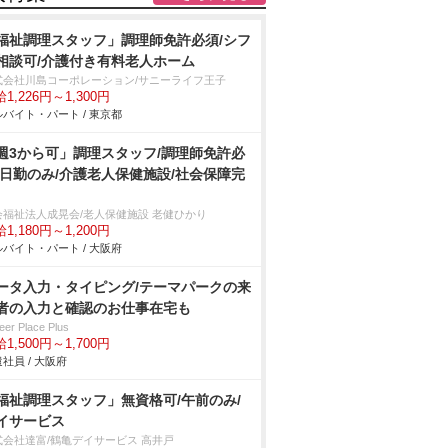
福祉調理スタッフ」調理師免許必須/シフ
相談可/介護付き有料老人ホーム
式会社川島コーポレーション/サニーライフ王子
1,226円～1,300円
バイト・パート / 東京都
週3から可」調理スタッフ/調理師免許必
/日勤のみ/介護老人保健施設/社会保障完
会福祉法人成晃会/老人保健施設 老健ひかり
1,180円～1,200円
バイト・パート / 大阪府
ータ入力・タイピング/テーマパークの来
者の入力と確認のお仕事在宅も
eer Place Plus
1,500円～1,700円
社員 / 大阪府
福祉調理スタッフ」無資格可/午前のみ/
イサービス
式会社達富/鶴亀デイサービス 高井戸