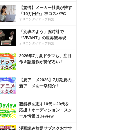
【驚愕】メーカー社員が推す
「10万円台」神コスパPC
オリコンタイアップ特集
「別班のよう」腕時計で
『VIVANT』の世界観再現
オリコンタイアップ特集
2026年7月夏ドラマも、注目
作＆話題作が勢ぞろい！
【夏アニメ2026】7月期夏の
新アニメを一挙紹介！
芸能界を志す10代～20代を
応援！オーディション・スク
ール情報はDeview
漫画読み放題サブスクおすす