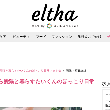
ケア
ビューティ
フード
ファッション
旅行＆おでかけ
ンケア
ダイエット・ボディケア
ヘアスタイル・ヘアアレンジ
愛猫と暮らすたいくんのほっこり日常フォト集
＞ 画像・写真詳細
ら愛猫と暮らすたいくんのほっこり日常
求
コ
ー
販