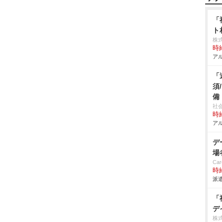
「
ト
株
時給
アル
「
須
備
社
時給
アル
デ
場
Car
時給
派遣
「
デ
株