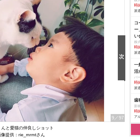
株
時給
派遣
コ
ー
い
株
時給
派遣
一
活
パ
時給
派遣
歯
新
時給
アル
9
／97
くんと愛猫の仲良しショット
像提供：rie_mrmtさん