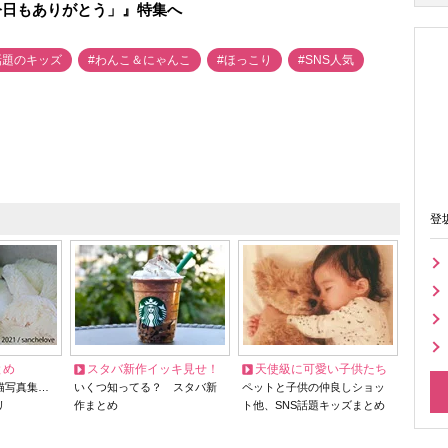
今日もありがとう」』特集へ
話題のキッズ
#わんこ＆にゃんこ
#ほっこり
#SNS人気
登
とめ
スタバ新作イッキ見せ！
天使級に可愛い子供たち
猫写真集…
いくつ知ってる？ スタバ新
ペットと子供の仲良しショッ
リ
作まとめ
ト他、SNS話題キッズまとめ