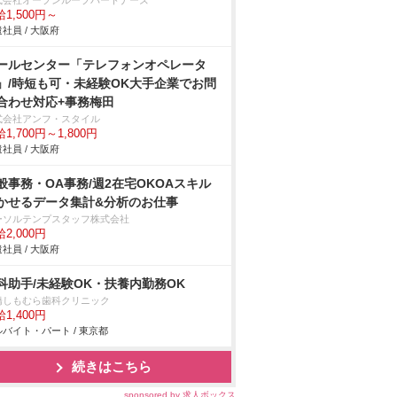
式会社オープンループパートナーズ
1,500円～
社員 / 大阪府
ールセンター「テレフォンオペレータ
」/時短も可・未経験OK大手企業でお問
合わせ対応+事務梅田
式会社アンフ・スタイル
1,700円～1,800円
社員 / 大阪府
般事務・OA事務/週2在宅OKOAスキル
かせるデータ集計&分析のお仕事
ーソルテンプスタッフ株式会社
2,000円
社員 / 大阪府
科助手/未経験OK・扶養内勤務OK
橋しもむら歯科クリニック
1,400円
バイト・パート / 東京都
続きはこちら
sponsored by 求人ボックス