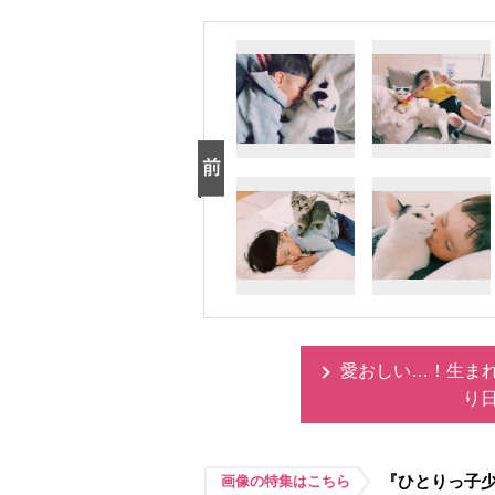
愛おしい…！生ま
り
『ひとりっ子
画像の特集はこちら