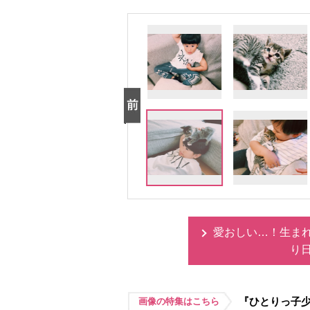
愛おしい…！生ま
り
『ひとりっ子
画像の特集はこちら