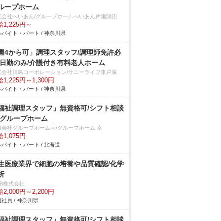
ループホーム
式会社へいあん/グループホームへいあん片瀬鵠沼
1,225円～
バイト・パート / 神奈川県
週4から可」調理スタッフ/調理師免許必
/日勤のみ/介護付き有料老人ホーム
式会社川島コーポレーション/サニーライフ東戸塚
1,225円～1,300円
バイト・パート / 神奈川県
福祉調理スタッフ」無資格可/シフト相談
/グループホーム
限会社グループホーム幸/グループホーム 幸
1,075円
バイト・パート / 北海道
生医療業界で細胞の培養や品質確認/化学
析
DB株式会社
2,000円～2,200円
社員 / 神奈川県
福祉調理スタッフ」無資格可/シフト相談