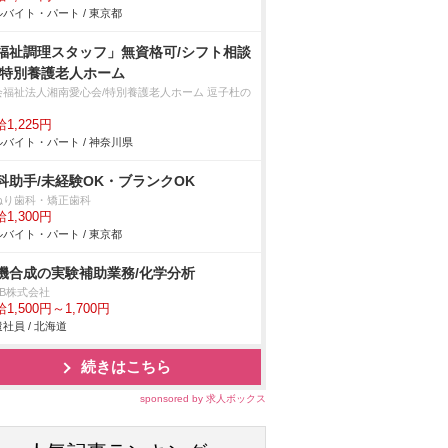
バイト・パート / 東京都
福祉調理スタッフ」無資格可/シフト相談
/特別養護老人ホーム
会福祉法人湘南愛心会/特別養護老人ホーム 逗子杜の
1,225円
バイト・パート / 神奈川県
科助手/未経験OK・ブランクOK
ねり歯科・矯正歯科
1,300円
バイト・パート / 東京都
機合成の実験補助業務/化学分析
DB株式会社
1,500円～1,700円
社員 / 北海道
続きはこちら
sponsored by 求人ボックス