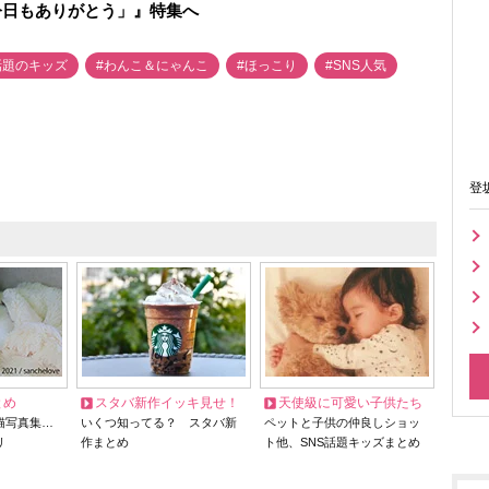
今日もありがとう」』特集へ
話題のキッズ
#わんこ＆にゃんこ
#ほっこり
#SNS人気
登
とめ
スタバ新作イッキ見せ！
天使級に可愛い子供たち
猫写真集…
いくつ知ってる？ スタバ新
ペットと子供の仲良しショッ
リ
作まとめ
ト他、SNS話題キッズまとめ