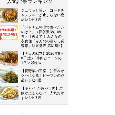
人気記事ランキング
ジュワッと旨い！ゴーヤチ
ャンプルーが止まらない絶
品レシピ3選
「ベトナム料理で食べたい
のは？」＜回答数38,109
票＞【教えて！ みんなの
衣食住「みんなの暮らし調
査隊」結果発表 第615回】
【今日の献立】2026年8月
8日(土)「牛肉とコーンの
ガリバタ炒め」
【夏野菜の王様！】苦みが
クセになる！ピーマンの絶
品レシピ8選
【キャベツ×豚バラ肉】ご
飯が止まらない！人気おか
ずレシピ7選