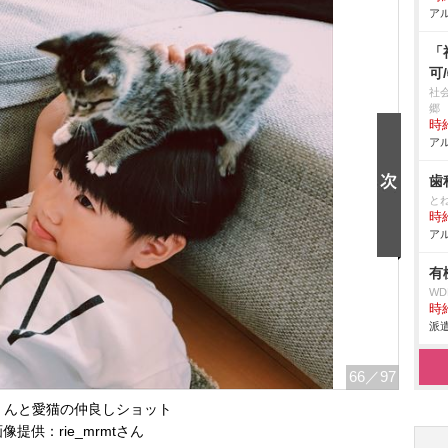
アル
「
可
社
郷
時給
アル
歯
と
時給
アル
有
W
時給
派遣
66
／97
くんと愛猫の仲良しショット
像提供：rie_mrmtさん