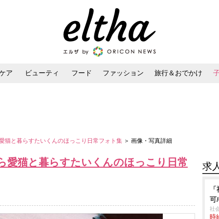
ケア
ビューティ
フード
ファッション
旅行＆おでかけ
ンケア
ダイエット・ボディケア
ヘアスタイル・ヘアアレンジ
愛猫と暮らすたいくんのほっこり日常フォト集
＞ 画像・写真詳細
ら愛猫と暮らすたいくんのほっこり日常
求
「
可
社
時給