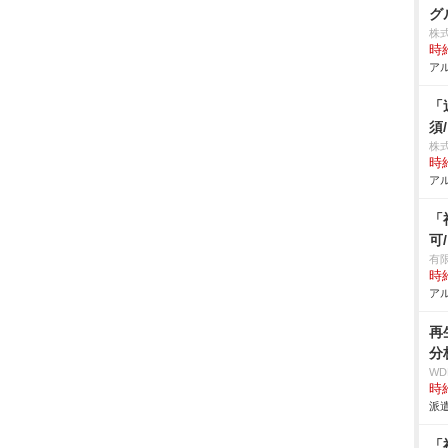
グ
株
時給
アル
「
須
株
時給
アル
「
可
有
時給
アル
再
分
W
時給
派遣
「