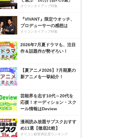
で選ぶ「10万円台PC3選」
オリコンタイアップ特集
『VIVANT』限定ウオッチ、
プロデューサーの感想は
オリコンタイアップ特集
2026年7月夏ドラマも、注目
作＆話題作が勢ぞろい！
【夏アニメ2026】7月期夏の
新アニメを一挙紹介！
芸能界を志す10代～20代を
応援！オーディション・スク
ール情報はDeview
漫画読み放題サブスクおすす
め11選【徹底比較】
オリコン顧客満足度ランキング