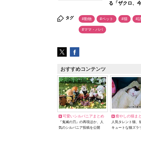
る「ザクロ、
タグ
#動物
#ペット
#猫
#
#ママ・パパ
おすすめコンテンツ
可愛いシルバニアまとめ
癒やしの猫ま
『鬼滅の刃』の再現ほか、人
人気タレント猫、
気のシルバニア投稿を公開
キュートな猫ズラ