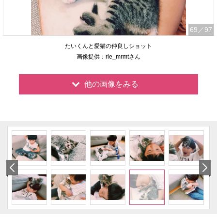
69
／97
たいくんと愛猫の仲良しショット
画像提供：rie_mrmtさん
他の画像をみる