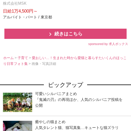
株式会社MSK
日給1万4,500円～
アルバイト・パート / 東京都
続きはこちら
sponsored by 求人ボックス
ホーム
>
子育て
>
愛おしい…！生まれた時から愛猫と暮らすたいくんのほっこ
り日常フォト集
> 画像・写真詳細
ピックアップ
可愛いシルバニアまとめ
『鬼滅の刃』の再現ほか、人気のシルバニア投稿を
公開
癒やしの猫まとめ
人気タレント猫、猫写真集…キュートな猫ズラリ