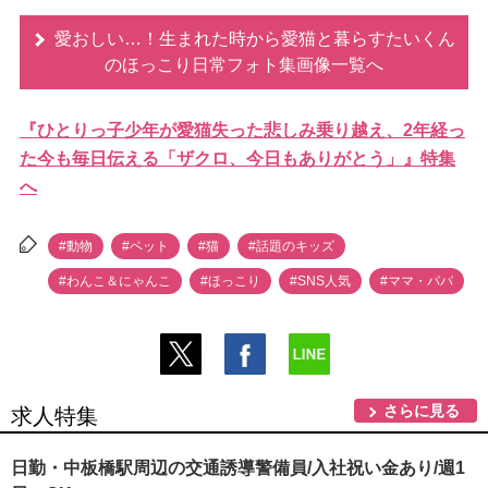
愛おしい…！生まれた時から愛猫と暮らすたいくん
のほっこり日常フォト集画像一覧へ
『ひとりっ子少年が愛猫失った悲しみ乗り越え、2年経っ
た今も毎日伝える「ザクロ、今日もありがとう」』特集
へ
#動物
#ペット
#猫
#話題のキッズ
#わんこ＆にゃんこ
#ほっこり
#SNS人気
#ママ・パパ
さらに見る
求人特集
日勤・中板橋駅周辺の交通誘導警備員/入社祝い金あり/週1