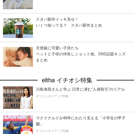
スタバ新作イッキ見せ！
いくつ知ってる？ スタバ新作まとめ
天使級に可愛い子供たち
ペットと子供の仲良しショット他、SNS話題キッズ
まとめ
eltha イチオシ特集
川島海荷さんと学ぶ 日常に潜む“人身取引”のリアル
オリコンタイアップ特集
マクドナルドが40年にわたり支える「小学生の甲子
園」
オリコンタイアップ特集