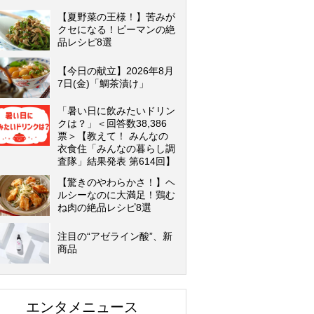
【夏野菜の王様！】苦みが
クセになる！ピーマンの絶
品レシピ8選
【今日の献立】2026年8月
7日(金)「鯛茶漬け」
「暑い日に飲みたいドリン
クは？」＜回答数38,386
票＞【教えて！ みんなの
衣食住「みんなの暮らし調
査隊」結果発表 第614回】
【驚きのやわらかさ！】ヘ
ルシーなのに大満足！鶏む
ね肉の絶品レシピ8選
注目の“アゼライン酸”、新
商品
エンタメニュース