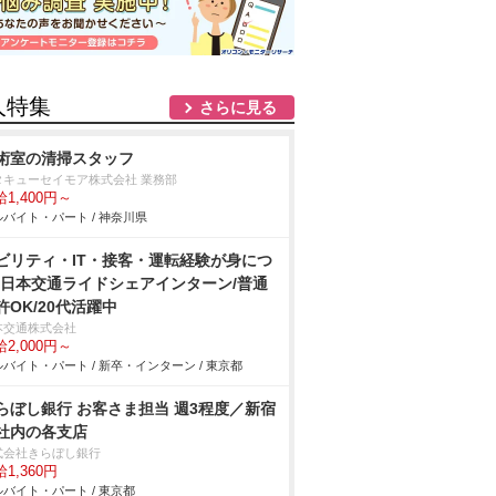
人特集
さらに見る
術室の清掃スタッフ
タキューセイモア株式会社 業務部
1,400円～
バイト・パート / 神奈川県
ビリティ・IT・接客・運転経験が身につ
!日本交通ライドシェアインターン/普通
許OK/20代活躍中
本交通株式会社
2,000円～
バイト・パート / 新卒・インターン / 東京都
らぼし銀行 お客さま担当 週3程度／新宿
社内の各支店
式会社きらぼし銀行
1,360円
バイト・パート / 東京都