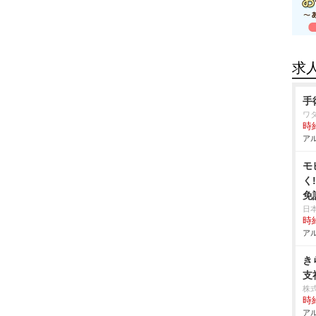
求
手
ワ
時給
アル
モ
く
免
日
時給
アル
き
支
株
時給
アル