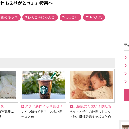
今日もありがとう」』特集へ
話題のキッズ
#わんこ＆にゃんこ
#ほっこり
#SNS人気
登
とめ
スタバ新作イッキ見せ！
天使級に可愛い子供たち
猫写真集…
いくつ知ってる？ スタバ新
ペットと子供の仲良しショッ
リ
作まとめ
ト他、SNS話題キッズまとめ