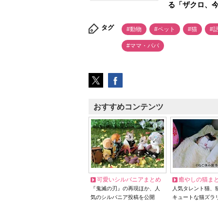
る「ザクロ、
タグ
#動物
#ペット
#猫
#
#ママ・パパ
おすすめコンテンツ
可愛いシルバニアまとめ
癒やしの猫ま
『鬼滅の刃』の再現ほか、人
人気タレント猫、
気のシルバニア投稿を公開
キュートな猫ズラ