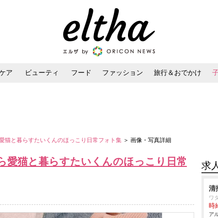
ケア
ビューティ
フード
ファッション
旅行＆おでかけ
ンケア
ダイエット・ボディケア
ヘアスタイル・ヘアアレンジ
愛猫と暮らすたいくんのほっこり日常フォト集
＞ 画像・写真詳細
ら愛猫と暮らすたいくんのほっこり日常
求
清
ワ
時給
アル