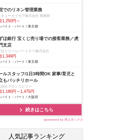
院でのリネン管理業務
タキューセイモア株式会社 業務部
1,250円～
バイト・パート / 東京都
ずほ銀行 宝くじ売り場での接客業務／虎
門支店
ずほドリームパートナー株式会社
1,349円
バイト・パート / 東京都
ールスタッフ/1日3時間OK 家事/育児と
立もバッチリホール
式会社ブロンコビリー
1,180円～1,475円
バイト・パート / 大阪府
続きはこちら
sponsored by 求人ボックス
人気記事ランキング