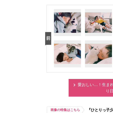
愛おしい…！生ま
り
『ひとりっ子
画像の特集はこちら