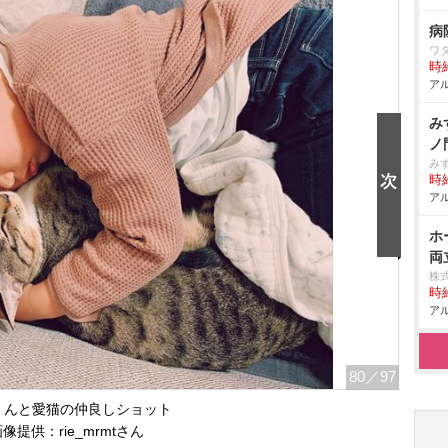
病
ワ
時給
アル
み
ノ
み
時給
アル
ホ
両
株
時給
アル
80
／97
くんと愛猫の仲良しショット
像提供：rie_mrmtさん