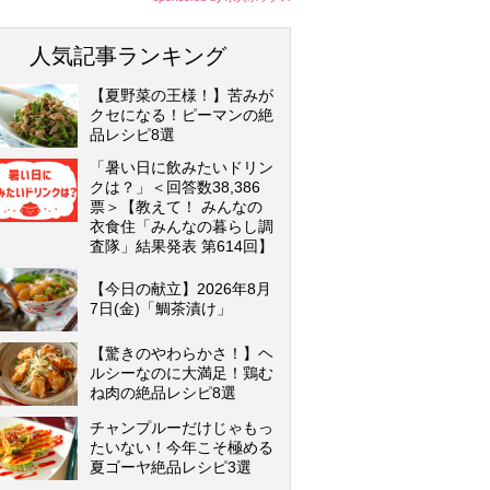
人気記事ランキング
【夏野菜の王様！】苦みが
クセになる！ピーマンの絶
品レシピ8選
「暑い日に飲みたいドリン
クは？」＜回答数38,386
票＞【教えて！ みんなの
衣食住「みんなの暮らし調
査隊」結果発表 第614回】
【今日の献立】2026年8月
7日(金)「鯛茶漬け」
【驚きのやわらかさ！】ヘ
ルシーなのに大満足！鶏む
ね肉の絶品レシピ8選
チャンプルーだけじゃもっ
たいない！今年こそ極める
夏ゴーヤ絶品レシピ3選