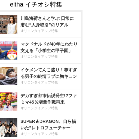
川島海荷さんと学ぶ 日常に
潜む“人身取引”のリアル
オリコンタイアップ特集
マクドナルドが40年にわたり
支える「小学生の甲子園」
オリコンタイアップ特集
イケメンてんこ盛り！尊すぎ
る男子の純情ラブに胸キュン
オリコンタイアップ特集
デカすぎ都市伝説発生!?ファ
ミマ45％増量作戦再来
オリコンタイアップ特集
SUPER★DRAGON、自ら描
いた”レトロフューチャー”
オリコンタイアップ特集