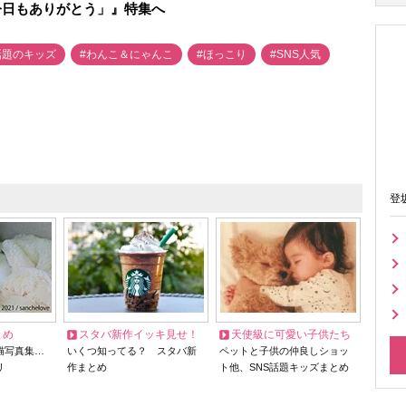
今日もありがとう」』特集へ
話題のキッズ
#わんこ＆にゃんこ
#ほっこり
#SNS人気
登
とめ
スタバ新作イッキ見せ！
天使級に可愛い子供たち
猫写真集…
いくつ知ってる？ スタバ新
ペットと子供の仲良しショッ
リ
作まとめ
ト他、SNS話題キッズまとめ