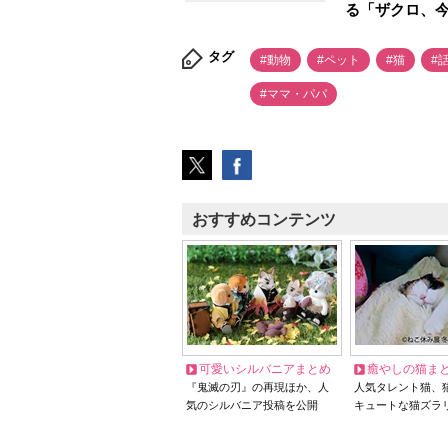
る「ザクロ、
タグ
#動物
#ペット
#猫
#
#ママ・パパ
おすすめコンテンツ
可愛いシルバニアまとめ
癒やしの猫ま
『鬼滅の刃』の再現ほか、人
人気タレント猫、
気のシルバニア投稿を公開
キュートな猫ズラ