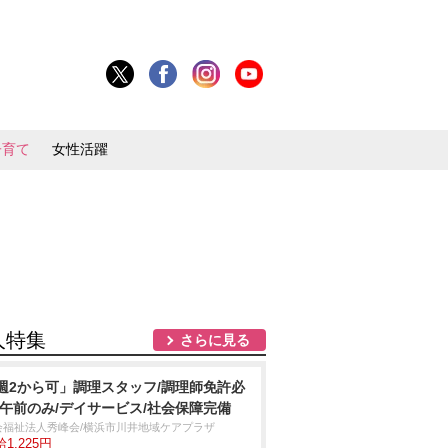
子育て
女性活躍
人特集
さらに見る
週2から可」調理スタッフ/調理師免許必
/午前のみ/デイサービス/社会保障完備
会福祉法人秀峰会/横浜市川井地域ケアプラザ
1,225円