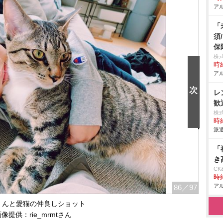
アル
「
須
保
株
時給
アル
レ
歓
株
時給
派遣
「
き
CK
時給
アル
86
／97
くんと愛猫の仲良しショット
像提供：rie_mrmtさん