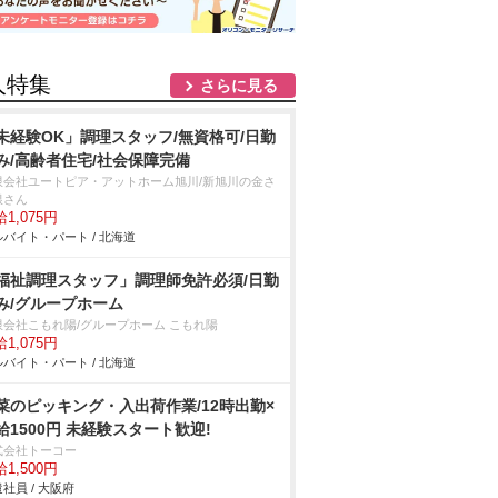
人特集
さらに見る
未経験OK」調理スタッフ/無資格可/日勤
み/高齢者住宅/社会保障完備
限会社ユートピア・アットホーム旭川/新旭川の金さ
銀さん
1,075円
バイト・パート / 北海道
福祉調理スタッフ」調理師免許必須/日勤
み/グループホーム
限会社こもれ陽/グループホーム こもれ陽
1,075円
バイト・パート / 北海道
菜のピッキング・入出荷作業/12時出勤×
給1500円 未経験スタート歓迎!
式会社トーコー
1,500円
社員 / 大阪府