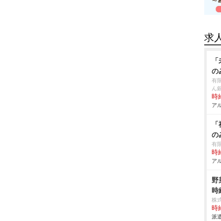
求
「
の
有
ん
時給
アル
「
の
有
時給
アル
野
時
株
時給
派遣