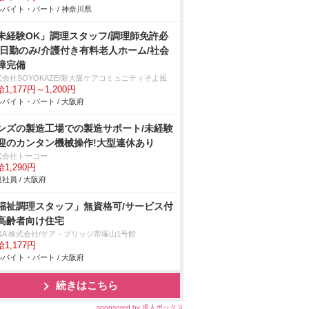
バイト・パート / 神奈川県
未経験OK」調理スタッフ/調理師免許必
/日勤のみ/介護付き有料老人ホーム/社会
障完備
式会社SOYOKAZE/新大阪ケアコミュニティそよ風
1,177円～1,200円
バイト・パート / 大阪府
ンズの製造工場での製造サポート/未経験
迎のカンタン機械操作!大型連休あり
式会社トーコー
1,290円
社員 / 大阪府
福祉調理スタッフ」無資格可/サービス付
高齢者向け住宅
&A 株式会社/ケア・ブリッジ帝塚山1号館
1,177円
バイト・パート / 大阪府
続きはこちら
sponsored by 求人ボックス