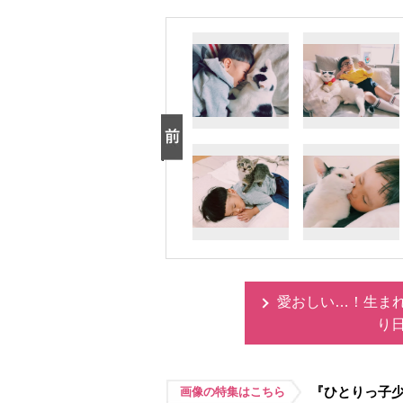
愛おしい…！生ま
り
『ひとりっ子
画像の特集はこちら