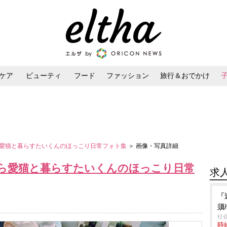
ケア
ビューティ
フード
ファッション
旅行＆おでかけ
ンケア
ダイエット・ボディケア
ヘアスタイル・ヘアアレンジ
愛猫と暮らすたいくんのほっこり日常フォト集
＞ 画像・写真詳細
ら愛猫と暮らすたいくんのほっこり日常
求
「
須
社
時給