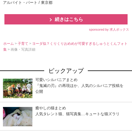
アルバイト・パート / 東京都
続きはこちら
sponsored by 求人ボックス
ホーム
>
子育て
>
ヨーダ似？くりくりおめめが可愛すぎるしゅうとくんフォト
集
> 画像・写真詳細
ピックアップ
可愛いシルバニアまとめ
『鬼滅の刃』の再現ほか、人気のシルバニア投稿を
公開
癒やしの猫まとめ
人気タレント猫、猫写真集…キュートな猫ズラリ