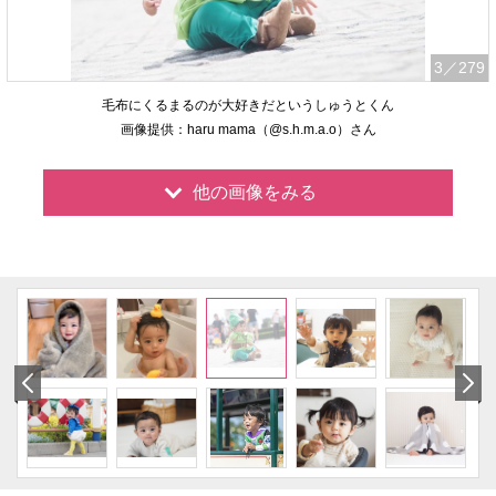
3
／279
毛布にくるまるのが大好きだというしゅうとくん
画像提供：haru mama（@s.h.m.a.o）さん
他の画像をみる