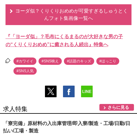
ヨーダ似？くりくりおめめが可愛すぎるしゅうとく
んフォト集画像一覧へ
『「ヨーダ似」？毛布にくるまるのが大好きな男の子
の“くりくりおめめ”に癒される人続出』特集へ
#カワイイ
#SNS映え
#話題のキッズ
#ほっこり
#SNS人気
さらに見る
求人特集
「寮完備」原材料の入出庫管理/即入寮/製造・工場/日勤/日
払い/工場・製造