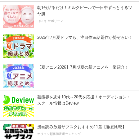
朝1分貼るだけ！ミルクピールで一日中ずっとうるツ
ヤ肌
（PR）サボリーノ
2026年7月夏ドラマも、注目作＆話題作が勢ぞろい！
【夏アニメ2026】7月期夏の新アニメを一挙紹介！
芸能界を志す10代～20代を応援！オーディション・
スクール情報はDeview
漫画読み放題サブスクおすすめ11選【徹底比較】
オリコン顧客満足度ランキング