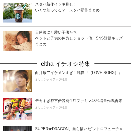
スタバ新作イッキ見せ！
いくつ知ってる？ スタバ新作まとめ
天使級に可愛い子供たち
ペットと子供の仲良しショット他、SNS話題キッズ
まとめ
eltha イチオシ特集
向井康二イケメンすぎ！純愛『（LOVE SONG）』
オリコンタイアップ特集
デカすぎ都市伝説発生!?ファミマ45％増量作戦再来
オリコンタイアップ特集
SUPER★DRAGON、自ら描いた”レトロフューチャ