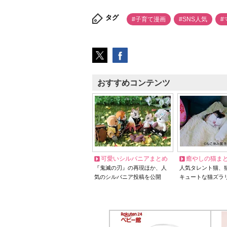
タグ
#子育て漫画
#SNS人気
#
おすすめコンテンツ
可愛いシルバニアまとめ
癒やしの猫ま
『鬼滅の刃』の再現ほか、人
人気タレント猫、
気のシルバニア投稿を公開
キュートな猫ズラ