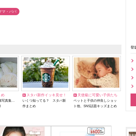
ママ・パパ
登
とめ
スタバ新作イッキ見せ！
天使級に可愛い子供たち
猫写真集…
いくつ知ってる？ スタバ新
ペットと子供の仲良しショッ
リ
作まとめ
ト他、SNS話題キッズまとめ