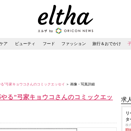
ケア
ビューティ
フード
ファッション
旅行＆おでかけ
ンケア
ダイエット・ボディケア
ヘアスタイル・ヘアアレンジ
やる”弓家キョウコさんのコミックエッセイ
＞ 画像・写真詳細
部やる”弓家キョウコさんのコミックエッ
求
リ
タ
株
時給