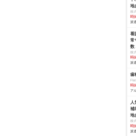
地
株
時給
派遣
看
常
数
株
時給
派遣
歯
Fla
時給
アル
人
補
地
株
時給
派遣