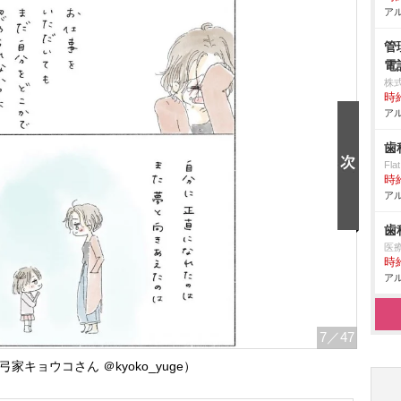
アル
管
電
株
時給
アル
歯
Fla
時給
アル
歯
医
時給
アル
7
／47
家キョウコさん ＠kyoko_yuge）