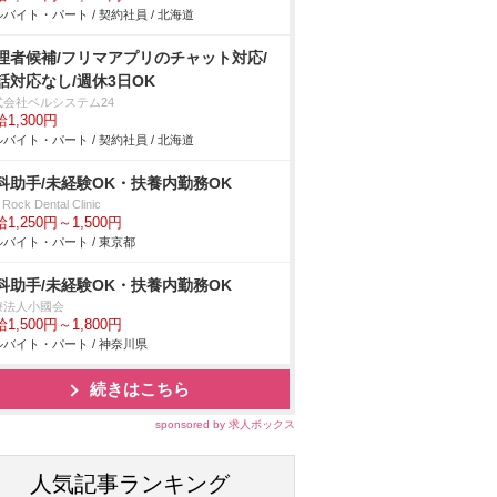
バイト・パート / 契約社員 / 北海道
理者候補/フリマアプリのチャット対応/
話対応なし/週休3日OK
式会社ベルシステム24
1,300円
バイト・パート / 契約社員 / 北海道
科助手/未経験OK・扶養内勤務OK
t Rock Dental Clinic
1,250円～1,500円
バイト・パート / 東京都
科助手/未経験OK・扶養内勤務OK
療法人小國会
1,500円～1,800円
バイト・パート / 神奈川県
続きはこちら
sponsored by 求人ボックス
人気記事ランキング