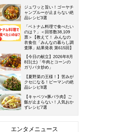
ジュワッと旨い！ゴーヤチ
ャンプルーが止まらない絶
品レシピ3選
「ベトナム料理で食べたい
のは？」＜回答数38,109
票＞【教えて！ みんなの
衣食住「みんなの暮らし調
査隊」結果発表 第615回】
【今日の献立】2026年8月
8日(土)「牛肉とコーンの
ガリバタ炒め」
【夏野菜の王様！】苦みが
クセになる！ピーマンの絶
品レシピ8選
【キャベツ×豚バラ肉】ご
飯が止まらない！人気おか
ずレシピ7選
エンタメニュース