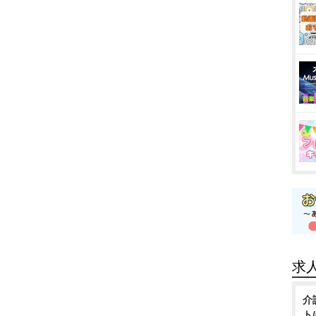
求
介
ト