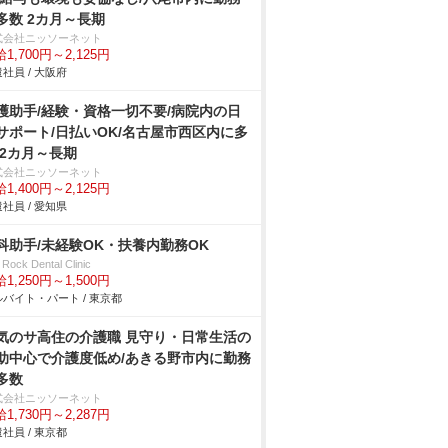
多数 2カ月～長期
式会社ニッソーネット
1,700円～2,125円
社員 / 大阪府
護助手/経験・資格一切不要/病院内の日
サポート/日払いOK/名古屋市西区内に多
 2カ月～長期
式会社ニッソーネット
1,400円～2,125円
社員 / 愛知県
科助手/未経験OK・扶養内勤務OK
t Rock Dental Clinic
1,250円～1,500円
バイト・パート / 東京都
気のサ高住の介護職 見守り・日常生活の
助中心で介護度低め/あきる野市内に勤務
多数
式会社ニッソーネット
1,730円～2,287円
社員 / 東京都