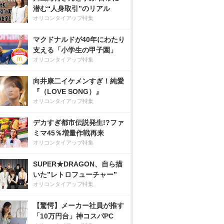
潜む“人身取引”のリアル
オリコンタイアップ特集
マクドナルドが40年にわたり
支える「小学生の甲子園」
オリコンタイアップ特集
向井康二イケメンすぎ！純愛
『（LOVE SONG）』
オリコンタイアップ特集
デカすぎ都市伝説発生!?ファ
ミマ45％増量作戦再来
オリコンタイアップ特集
SUPER★DRAGON、自ら描
いた”レトロフューチャー”
オリコンタイアップ特集
【驚愕】メーカー社員が推す
「10万円台」神コスパPC