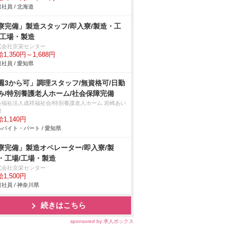
社員 / 北海道
寮完備」製造スタッフ/即入寮/製造・工
/工場・製造
式会社京栄センター
1,350円～1,688円
社員 / 愛知県
週3から可」調理スタッフ/無資格可/日勤
み/特別養護老人ホーム/社会保障完備
会福祉法人成祥福祉会/特別養護老人ホーム 岩崎あい
郷
1,140円
バイト・パート / 愛知県
寮完備」製造オペレーター/即入寮/製
・工場/工場・製造
式会社京栄センター
1,500円
社員 / 神奈川県
続きはこちら
sponsored by 求人ボックス