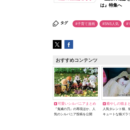
は』特集へ
タグ
#子育て漫画
#SNS人気
#
おすすめコンテンツ
可愛いシルバニアまとめ
癒やしの猫ま
『鬼滅の刃』の再現ほか、人
人気タレント猫、
気のシルバニア投稿を公開
キュートな猫ズラ