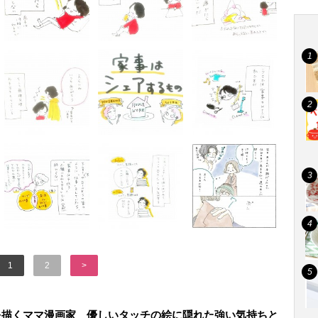
1
2
>
を描くママ漫画家 優しいタッチの絵に隠れた強い気持ちと