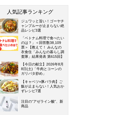
人気記事ランキング
ジュワッと旨い！ゴーヤチ
ャンプルーが止まらない絶
品レシピ3選
「ベトナム料理で食べたい
のは？」＜回答数38,109
票＞【教えて！ みんなの
衣食住「みんなの暮らし調
査隊」結果発表 第615回】
【今日の献立】2026年8月
8日(土)「牛肉とコーンの
ガリバタ炒め」
【キャベツ×豚バラ肉】ご
飯が止まらない！人気おか
ずレシピ7選
注目の“アゼライン酸”、新
商品