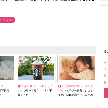
ママ・パパ
登
とめ
スタバ新作イッキ見せ！
天使級に可愛い子供たち
猫写真集…
いくつ知ってる？ スタバ新
ペットと子供の仲良しショッ
リ
作まとめ
ト他、SNS話題キッズまとめ