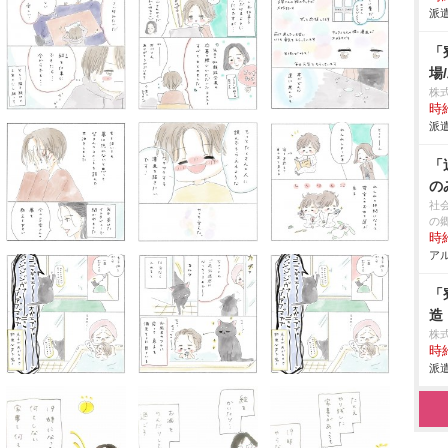
派遣
「
場
株
時給
派遣
「
の
社
の
時給
アル
「
造
株
時給
派遣