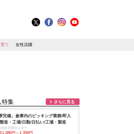
子育て
女性活躍
人特集
さらに見る
寮完備」倉庫内のピッキング業務/即入
/製造・工場/日勤/日払い/工場・製造
式会社京栄センター
1,086円～1,358円