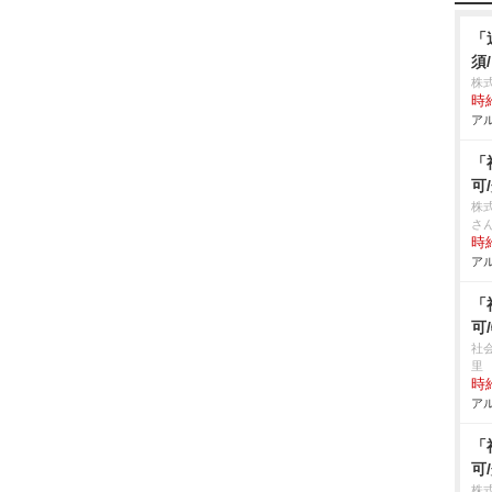
「
須
株式
時給
アル
「
可
株
さ
時給
アル
「
可
社
里
時給
アル
「
可
株