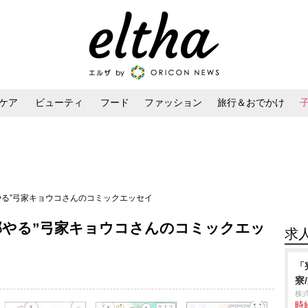
ケア
ビューティ
フード
ファッション
旅行＆おでかけ
ンケア
ダイエット・ボディケア
ヘアスタイル・ヘアアレンジ
やる”弓家キョウコさんのコミックエッセイ
部やる”弓家キョウコさんのコミックエッ
求
「
寮
株
時給