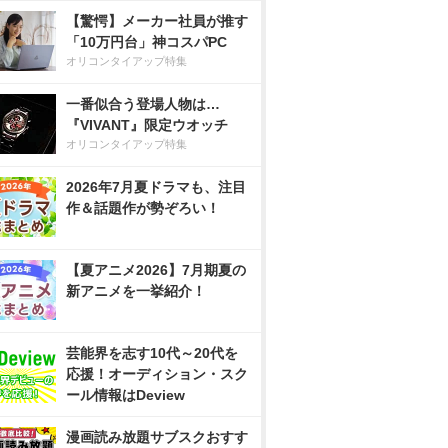
【驚愕】メーカー社員が推す
「10万円台」神コスパPC
オリコンタイアップ特集
一番似合う登場人物は…
『VIVANT』限定ウオッチ
オリコンタイアップ特集
2026年7月夏ドラマも、注目
作＆話題作が勢ぞろい！
【夏アニメ2026】7月期夏の
新アニメを一挙紹介！
芸能界を志す10代～20代を
応援！オーディション・スク
ール情報はDeview
漫画読み放題サブスクおすす