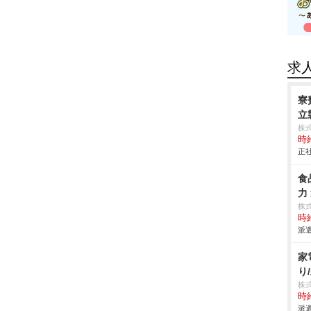
求
寮
立製
株
時給
正社
食
力
株
時給
派遣
家
り
株
時給
派遣