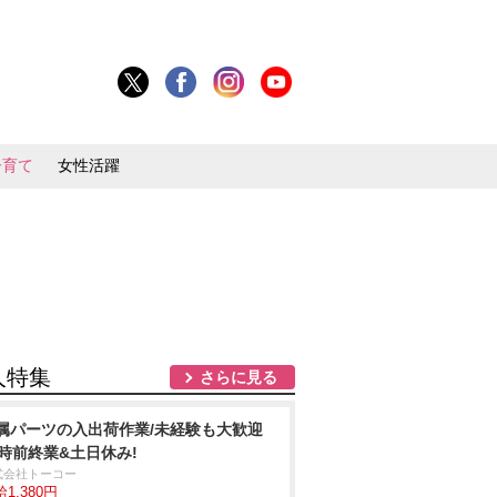
子育て
女性活躍
人特集
さらに見る
属パーツの入出荷作業/未経験も大歓迎
7時前終業&土日休み!
式会社トーコー
1,380円