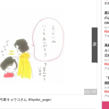
派遣
超
の
O
株
時給
アル
高
ル
日
株
時給
アル
「
病
医
23
／47
時給
アル
家キョウコさん ＠kyoko_yuge）