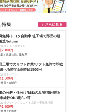
人特集
さらに見る
費無料/トヨタ自動車 堤工場で部品の組
造/tutumi
式会社テクノスマイル
2,100円
員 / 派遣社員 / 愛知県
品工場でのリフト作業/リフト免許で即戦
 選べる時間&高時給1500円
式会社トーコー
1,500円
社員 / 大阪府
電の分解・仕分け/日勤のみ/長期休暇あ
/未経験OK/週払い可
式会社ジャパンクリエイト北日本事業統括部
1,500円
社員 / 北海道