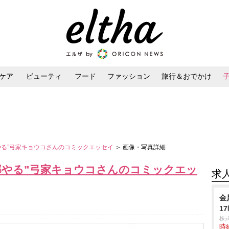
ケア
ビューティ
フード
ファッション
旅行＆おでかけ
ンケア
ダイエット・ボディケア
ヘアスタイル・ヘアアレンジ
やる”弓家キョウコさんのコミックエッセイ
＞ 画像・写真詳細
部やる”弓家キョウコさんのコミックエッ
求
金
1
株
時給