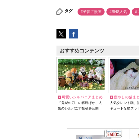
タグ
#子育て漫画
#SNS人気
#
おすすめコンテンツ
可愛いシルバニアまとめ
癒やしの猫ま
『鬼滅の刃』の再現ほか、人
人気タレント猫、
気のシルバニア投稿を公開
キュートな猫ズラ