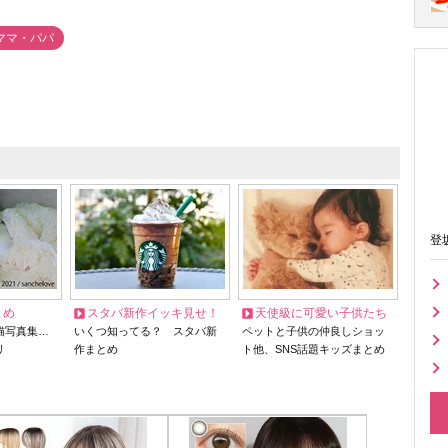
ママ・パパ
登
とめ
スタバ新作イッキ見せ！
天使級に可愛い子供たち
猫写真集…
いくつ知ってる？ スタバ新
ペットと子供の仲良しショッ
リ
作まとめ
ト他、SNS話題キッズまとめ