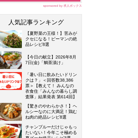
sponsored by 求人ボックス
人気記事ランキング
【夏野菜の王様！】苦みが
クセになる！ピーマンの絶
品レシピ8選
【今日の献立】2026年8月
7日(金)「鯛茶漬け」
「暑い日に飲みたいドリン
クは？」＜回答数38,386
票＞【教えて！ みんなの
衣食住「みんなの暮らし調
査隊」結果発表 第614回】
【驚きのやわらかさ！】ヘ
ルシーなのに大満足！鶏む
ね肉の絶品レシピ8選
チャンプルーだけじゃもっ
たいない！今年こそ極める