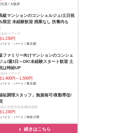
社員 / 大阪府
高級マンションのコンシェルジュ/土日祝
み限定 未経験歓迎 残業なし 扶養内も
K
式会社ベアーズ
1,230円
バイト・パート / 東京都
級ファミリー向けマンションのコンシェ
ジュ/週3日～OK!未経験スタート歓迎 土
祝は時給UP
式会社ベアーズ
1,400円～1,500円
バイト・パート / 東京都
福祉調理スタッフ」無資格可/夜勤専従/
院
療法人社団元気会/横浜病院
1,230円
バイト・パート / 神奈川県
続きはこちら