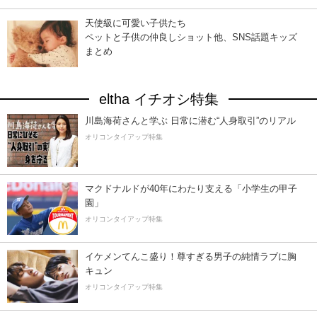
天使級に可愛い子供たち
ペットと子供の仲良しショット他、SNS話題キッズ
まとめ
eltha イチオシ特集
川島海荷さんと学ぶ 日常に潜む“人身取引”のリアル
オリコンタイアップ特集
マクドナルドが40年にわたり支える「小学生の甲子
園」
オリコンタイアップ特集
イケメンてんこ盛り！尊すぎる男子の純情ラブに胸
キュン
オリコンタイアップ特集