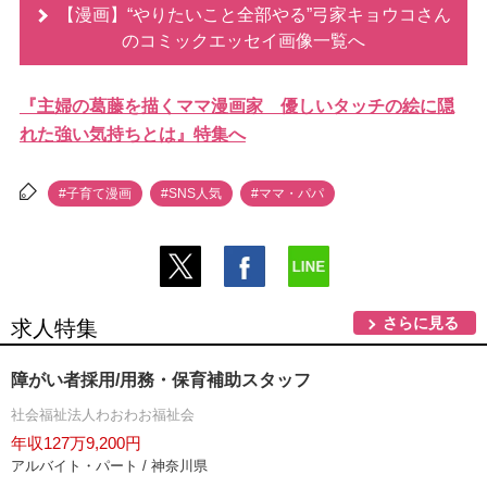
【漫画】“やりたいこと全部やる”弓家キョウコさん
のコミックエッセイ画像一覧へ
『主婦の葛藤を描くママ漫画家 優しいタッチの絵に隠
れた強い気持ちとは』特集へ
#子育て漫画
#SNS人気
#ママ・パパ
さらに見る
求人特集
障がい者採用/用務・保育補助スタッフ
社会福祉法人わおわお福祉会
年収127万9,200円
アルバイト・パート / 神奈川県