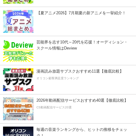
【夏アニメ2026】7月期夏の新アニメを一挙紹介！
芸能界を志す10代～20代を応援！オーディション・
スクール情報はDeview
漫画読み放題サブスクおすすめ11選【徹底比較】
オリコン顧客満足度ランキング
2026年動画配信サービスおすすめ40選【徹底比較】
CS動画配信サービス20選
毎週の音楽ランキングから、ヒットの推移をチェッ
ク！