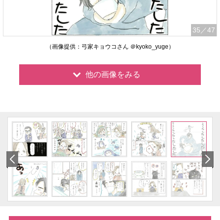
35
／47
（画像提供：弓家キョウコさん ＠kyoko_yuge）
他の画像をみる