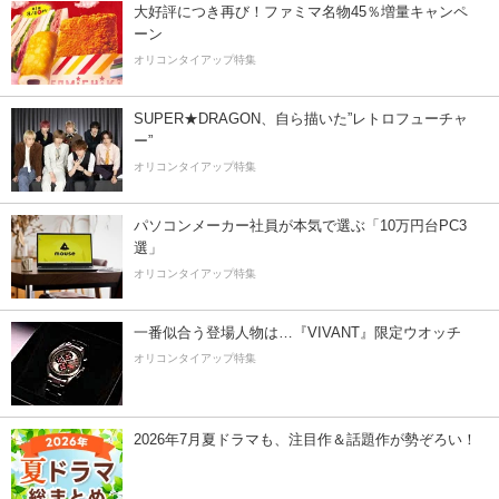
大好評につき再び！ファミマ名物45％増量キャンペ
ーン
オリコンタイアップ特集
SUPER★DRAGON、自ら描いた”レトロフューチャ
ー”
オリコンタイアップ特集
パソコンメーカー社員が本気で選ぶ「10万円台PC3
選」
オリコンタイアップ特集
一番似合う登場人物は…『VIVANT』限定ウオッチ
オリコンタイアップ特集
2026年7月夏ドラマも、注目作＆話題作が勢ぞろい！