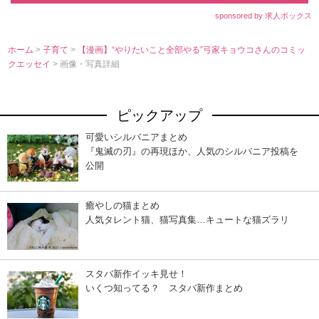
sponsored by 求人ボックス
ホーム
>
子育て
>
【漫画】“やりたいこと全部やる”弓家キョウコさんのコミッ
クエッセイ
> 画像・写真詳細
ピックアップ
可愛いシルバニアまとめ
『鬼滅の刃』の再現ほか、人気のシルバニア投稿を
公開
癒やしの猫まとめ
人気タレント猫、猫写真集…キュートな猫ズラリ
スタバ新作イッキ見せ！
いくつ知ってる？ スタバ新作まとめ