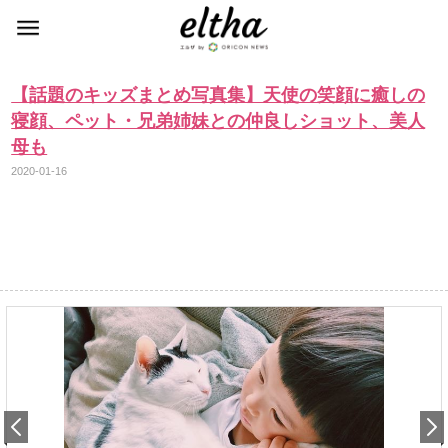
【話題のキッズまとめ写真集】天使の笑顔に癒しの
寝顔、ペット・兄弟姉妹との仲良しショット、美人
母も
2020-01-16