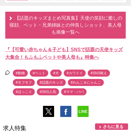
【話題のキッズまとめ写真集】天使の笑顔に癒しの
寝顔、ペット・兄弟姉妹との仲良しショット、美人母
も画像一覧へ
『【可愛い赤ちゃん＆子ども】SNSで話題の天使キッズ
大集合！もふもふペットや美人母も』特集へ
#動物
#ペット
#犬
#カワイイ
#SNS映え
#モフモフ
#話題のキッズ
#わんこ＆にゃんこ
#ほっこり
#SNS人気
#ママ・パパ
さらに見る
求人特集