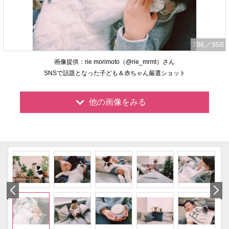
786
／958
画像提供：rie morimoto（@rie_mrmt）さん
SNSで話題となった子ども＆赤ちゃん厳選ショット
他の画像をみる