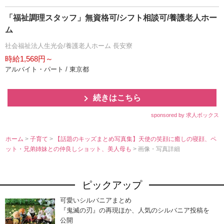
「福祉調理スタッフ」無資格可/シフト相談可/養護老人ホー
ム
社会福祉法人生光会/養護老人ホーム 長安寮
時給1,568円～
アルバイト・パート / 東京都
続きはこちら
sponsored by 求人ボックス
ホーム
>
子育て
>
【話題のキッズまとめ写真集】天使の笑顔に癒しの寝顔、ペ
ット・兄弟姉妹との仲良しショット、美人母も
> 画像・写真詳細
ピックアップ
可愛いシルバニアまとめ
『鬼滅の刃』の再現ほか、人気のシルバニア投稿を
公開