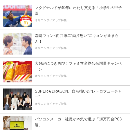
マクドナルドが40年にわたり支える「小学生の甲子
園」
オリコンタイアップ特集
森崎ウィン×向井康二“両片思い”にキュンが止まら
ん！
オリコンタイアップ特集
大好評につき再び！ファミマ名物45％増量キャンペ
ーン
オリコンタイアップ特集
SUPER★DRAGON、自ら描いた”レトロフューチャ
ー”
オリコンタイアップ特集
パソコンメーカー社員が本気で選ぶ「10万円台PC3
選」