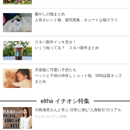
癒やしの猫まとめ
人気タレント猫、猫写真集…キュートな猫ズラリ
スタバ新作イッキ見せ！
いくつ知ってる？ スタバ新作まとめ
天使級に可愛い子供たち
ペットと子供の仲良しショット他、SNS話題キッズ
まとめ
eltha イチオシ特集
川島海荷さんと学ぶ 日常に潜む“人身取引”のリアル
オリコンタイアップ特集