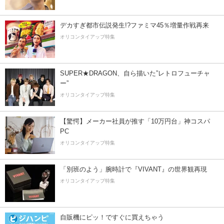
デカすぎ都市伝説発生!?ファミマ45％増量作戦再来
オリコンタイアップ特集
SUPER★DRAGON、自ら描いた”レトロフューチャ
ー”
オリコンタイアップ特集
【驚愕】メーカー社員が推す「10万円台」神コスパ
PC
オリコンタイアップ特集
「別班のよう」腕時計で『VIVANT』の世界観再現
オリコンタイアップ特集
自販機にピッ！ですぐに買えちゃう