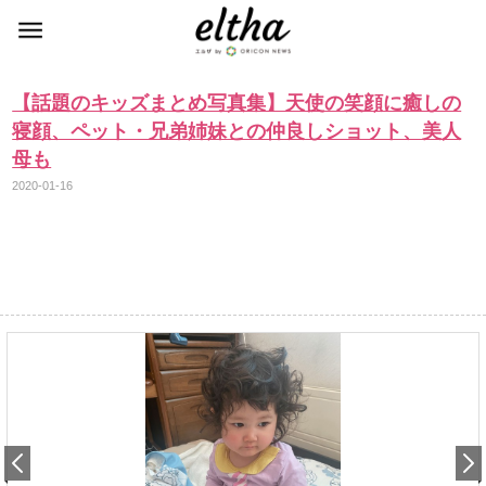
【話題のキッズまとめ写真集】天使の笑顔に癒しの
寝顔、ペット・兄弟姉妹との仲良しショット、美人
母も
2020-01-16