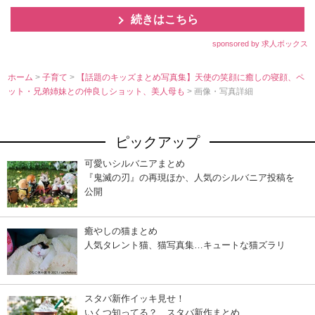
続きはこちら
sponsored by 求人ボックス
ホーム
>
子育て
>
【話題のキッズまとめ写真集】天使の笑顔に癒しの寝顔、ペ
ット・兄弟姉妹との仲良しショット、美人母も
> 画像・写真詳細
ピックアップ
可愛いシルバニアまとめ
『鬼滅の刃』の再現ほか、人気のシルバニア投稿を
公開
癒やしの猫まとめ
人気タレント猫、猫写真集…キュートな猫ズラリ
スタバ新作イッキ見せ！
いくつ知ってる？ スタバ新作まとめ