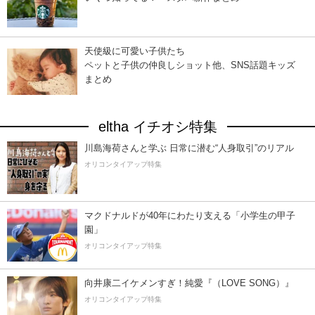
天使級に可愛い子供たち
ペットと子供の仲良しショット他、SNS話題キッズ
まとめ
eltha イチオシ特集
川島海荷さんと学ぶ 日常に潜む“人身取引”のリアル
オリコンタイアップ特集
マクドナルドが40年にわたり支える「小学生の甲子
園」
オリコンタイアップ特集
向井康二イケメンすぎ！純愛『（LOVE SONG）』
オリコンタイアップ特集