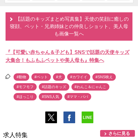
【話題のキッズまとめ写真集】天使の笑顔に癒しの
寝顔、ペット・兄弟姉妹との仲良しショット、美人母
も画像一覧へ
『【可愛い赤ちゃん＆子ども】SNSで話題の天使キッズ
大集合！もふもふペットや美人母も』特集へ
#動物
#ペット
#犬
#カワイイ
#SNS映え
#モフモフ
#話題のキッズ
#わんこ＆にゃんこ
#ほっこり
#SNS人気
#ママ・パパ
さらに見る
求人特集