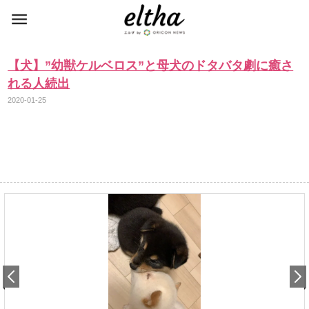
【犬】”幼獣ケルベロス”と母犬のドタバタ劇に癒さ
れる人続出
2020-01-25