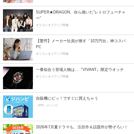
SUPER★DRAGON、自ら描いた”レトロフューチャ
ー”
オリコンタイアップ特集
【驚愕】メーカー社員が推す「10万円台」神コスパ
PC
オリコンタイアップ特集
一番似合う登場人物は…『VIVANT』限定ウオッチ
オリコンタイアップ特集
自販機にピッ！ですぐに買えちゃう
（PR）ジハンピ
2026年7月夏ドラマも、注目作＆話題作が勢ぞろい！