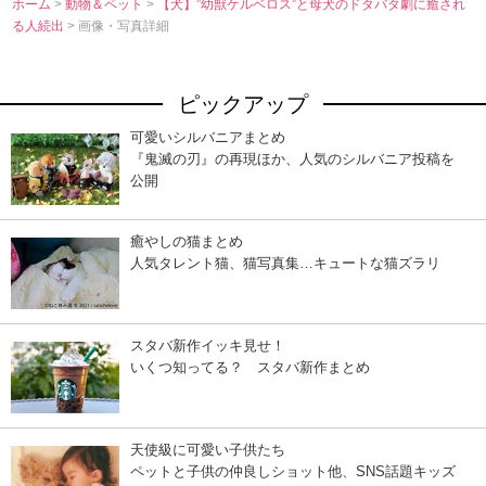
ホーム
>
動物＆ペット
>
【犬】”幼獣ケルベロス”と母犬のドタバタ劇に癒され
る人続出
> 画像・写真詳細
ピックアップ
可愛いシルバニアまとめ
『鬼滅の刃』の再現ほか、人気のシルバニア投稿を
公開
癒やしの猫まとめ
人気タレント猫、猫写真集…キュートな猫ズラリ
スタバ新作イッキ見せ！
いくつ知ってる？ スタバ新作まとめ
天使級に可愛い子供たち
ペットと子供の仲良しショット他、SNS話題キッズ