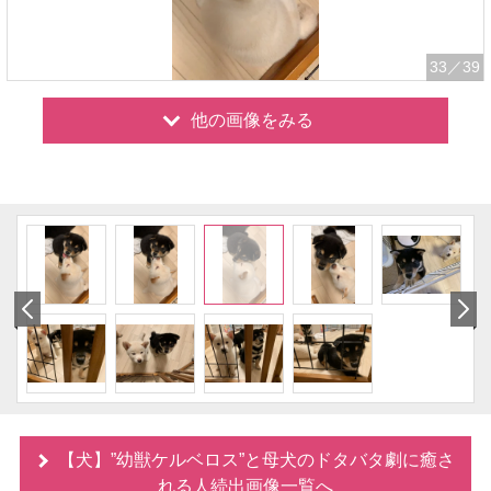
33
／39
他の画像をみる
【犬】”幼獣ケルベロス”と母犬のドタバタ劇に癒さ
れる人続出画像一覧へ