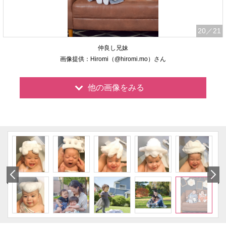
20
／21
仲良し兄妹
画像提供：Hiromi（@hiromi.mo）さん
他の画像をみる