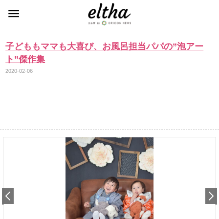
子どももママも大喜び、お風呂担当パパの”泡アー
ト”傑作集
2020-02-06