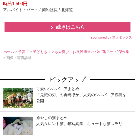
時給1,500円
アルバイト・パート / 契約社員 / 北海道
続きはこちら
sponsored by 求人ボックス
ホーム
>
子育て
>
子どももママも大喜び、お風呂担当パパの”泡アート”傑作集
> 画像・写真詳細
ピックアップ
可愛いシルバニアまとめ
『鬼滅の刃』の再現ほか、人気のシルバニア投稿を
公開
癒やしの猫まとめ
人気タレント猫、猫写真集…キュートな猫ズラリ