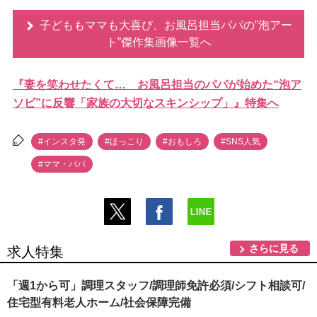
子どももママも大喜び、お風呂担当パパの”泡アー
ト”傑作集画像一覧へ
『妻を笑わせたくて… お風呂担当のパパが始めた“泡ア
ソビ”に反響「家族の大切なスキンシップ」』特集へ
#インスタ発
#ほっこり
#おもしろ
#SNS人気
#ママ・パパ
さらに見る
求人特集
「週1から可」調理スタッフ/調理師免許必須/シフト相談可/
住宅型有料老人ホーム/社会保障完備