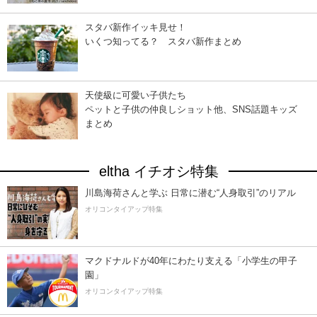
スタバ新作イッキ見せ！
いくつ知ってる？ スタバ新作まとめ
天使級に可愛い子供たち
ペットと子供の仲良しショット他、SNS話題キッズ
まとめ
eltha イチオシ特集
川島海荷さんと学ぶ 日常に潜む“人身取引”のリアル
オリコンタイアップ特集
マクドナルドが40年にわたり支える「小学生の甲子
園」
オリコンタイアップ特集