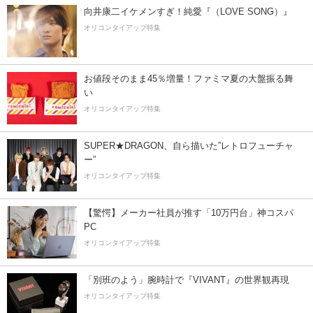
向井康二イケメンすぎ！純愛『（LOVE SONG）』
オリコンタイアップ特集
お値段そのまま45％増量！ファミマ夏の大盤振る舞
い
オリコンタイアップ特集
SUPER★DRAGON、自ら描いた”レトロフューチャ
ー”
オリコンタイアップ特集
【驚愕】メーカー社員が推す「10万円台」神コスパ
PC
オリコンタイアップ特集
「別班のよう」腕時計で『VIVANT』の世界観再現
オリコンタイアップ特集