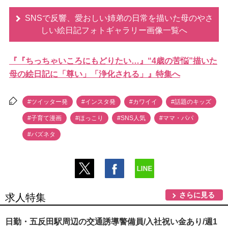
SNSで反響、愛おしい姉弟の日常を描いた母のやさ
しい絵日記フォトギャラリー画像一覧へ
『『ちっちゃいころにもどりたい…』“4歳の苦悩”描いた
母の絵日記に「尊い」「浄化される」』特集へ
#ツイッター発
#インスタ発
#カワイイ
#話題のキッズ
#子育て漫画
#ほっこり
#SNS人気
#ママ・パパ
#バズネタ
さらに見る
求人特集
日勤・五反田駅周辺の交通誘導警備員/入社祝い金あり/週1