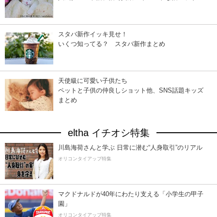
スタバ新作イッキ見せ！
いくつ知ってる？ スタバ新作まとめ
天使級に可愛い子供たち
ペットと子供の仲良しショット他、SNS話題キッズ
まとめ
eltha イチオシ特集
川島海荷さんと学ぶ 日常に潜む“人身取引”のリアル
オリコンタイアップ特集
マクドナルドが40年にわたり支える「小学生の甲子
園」
オリコンタイアップ特集