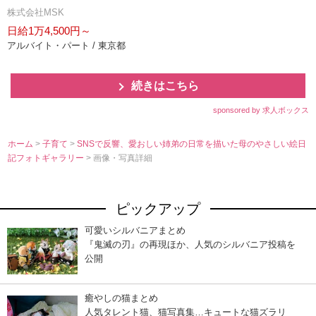
株式会社MSK
日給1万4,500円～
アルバイト・パート / 東京都
続きはこちら
sponsored by 求人ボックス
ホーム
>
子育て
>
SNSで反響、愛おしい姉弟の日常を描いた母のやさしい絵日
記フォトギャラリー
> 画像・写真詳細
ピックアップ
可愛いシルバニアまとめ
『鬼滅の刃』の再現ほか、人気のシルバニア投稿を
公開
癒やしの猫まとめ
人気タレント猫、猫写真集…キュートな猫ズラリ