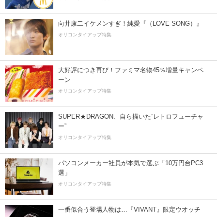
向井康二イケメンすぎ！純愛『（LOVE SONG）』
オリコンタイアップ特集
大好評につき再び！ファミマ名物45％増量キャンペ
ーン
オリコンタイアップ特集
SUPER★DRAGON、自ら描いた”レトロフューチャ
ー”
オリコンタイアップ特集
パソコンメーカー社員が本気で選ぶ「10万円台PC3
選」
オリコンタイアップ特集
一番似合う登場人物は…『VIVANT』限定ウオッチ