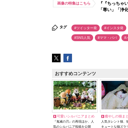
『『ちっちゃい
画像の特集はこちら
「尊い」「浄
タグ
#ツイッター発
#インスタ発
#SNS人気
#ママ・パパ
#
おすすめコンテンツ
可愛いシルバニアまとめ
癒やしの猫ま
『鬼滅の刃』の再現ほか、人
人気タレント猫、
気のシルバニア投稿を公開
キュートな猫ズラ