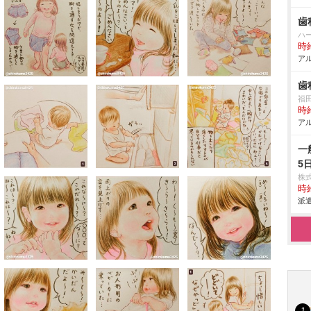
歯
ハ
時給
アル
歯
福
時給
アル
一
5
株
時給
派遣