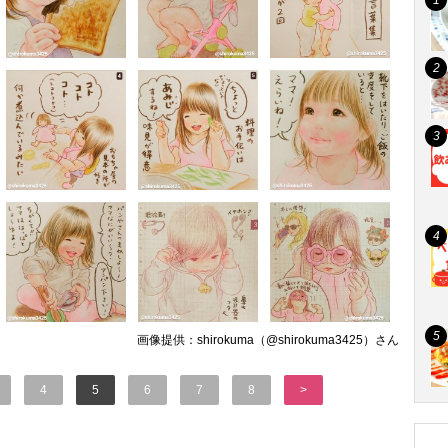
画像提供：shirokuma（@shirokuma3425）さん
4
5
6
7
8
>