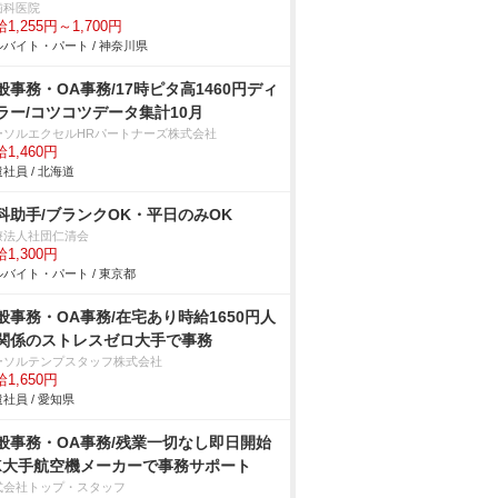
歯科医院
1,255円～1,700円
バイト・パート / 神奈川県
般事務・OA事務/17時ピタ高1460円ディ
ラー/コツコツデータ集計10月
ーソルエクセルHRパートナーズ株式会社
1,460円
社員 / 北海道
科助手/ブランクOK・平日のみOK
療法人社団仁清会
1,300円
バイト・パート / 東京都
般事務・OA事務/在宅あり時給1650円人
関係のストレスゼロ大手で事務
ーソルテンプスタッフ株式会社
1,650円
社員 / 愛知県
般事務・OA事務/残業一切なし即日開始
K大手航空機メーカーで事務サポート
式会社トップ・スタッフ