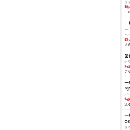
慶
時給
アル
一
ー
パ
時給
派遣
歯
医
時給
アル
一
間
パ
時給
派遣
一
O
株