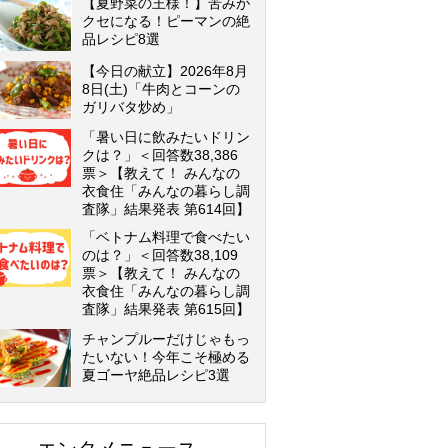
【夏野菜の王様！】苦みが
クセになる！ピーマンの絶
品レシピ8選
【今日の献立】2026年8月
8日(土)「牛肉とコーンの
ガリバタ炒め」
「暑い日に飲みたいドリン
クは？」＜回答数38,386
票＞【教えて！ みんなの
衣食住「みんなの暮らし調
査隊」結果発表 第614回】
「ベトナム料理で食べたい
のは？」＜回答数38,109
票＞【教えて！ みんなの
衣食住「みんなの暮らし調
査隊」結果発表 第615回】
チャンプルーだけじゃもっ
たいない！今年こそ極める
夏ゴーヤ絶品レシピ3選