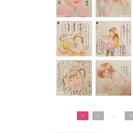
<
1
…
3