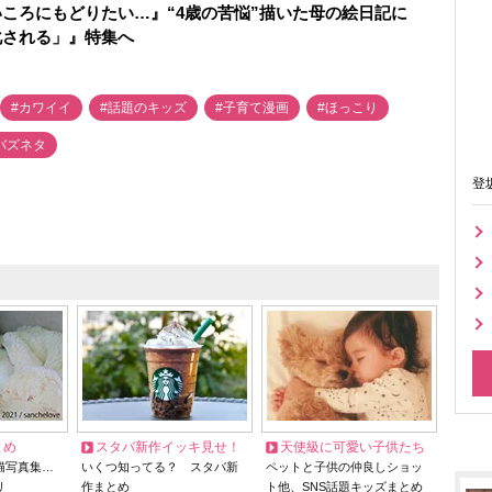
ころにもどりたい…』“4歳の苦悩”描いた母の絵日記に
化される」』特集へ
#カワイイ
#話題のキッズ
#子育て漫画
#ほっこり
バズネタ
登
とめ
スタバ新作イッキ見せ！
天使級に可愛い子供たち
猫写真集…
いくつ知ってる？ スタバ新
ペットと子供の仲良しショッ
リ
作まとめ
ト他、SNS話題キッズまとめ