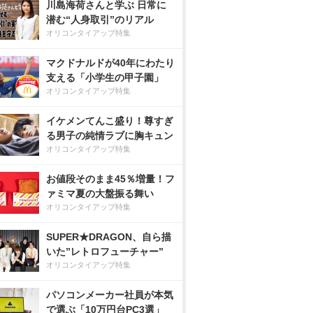
川島海荷さんと学ぶ 日常に
潜む“人身取引”のリアル
オリコンタイアップ特集
マクドナルドが40年にわたり
支える「小学生の甲子園」
オリコンタイアップ特集
イケメンてんこ盛り！尊すぎ
る男子の純情ラブに胸キュン
オリコンタイアップ特集
お値段そのまま45％増量！フ
ァミマ夏の大盤振る舞い
オリコンタイアップ特集
SUPER★DRAGON、自ら描
いた”レトロフューチャー”
オリコンタイアップ特集
パソコンメーカー社員が本気
で選ぶ「10万円台PC3選」