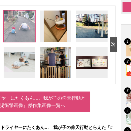
イヤーにたくあん…、我が子の仰天行動と
育児衝撃画像』傑作集画像一覧へ
、ドライヤーにたくあん… 我が子の仰天行動とらえた「#