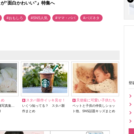
が“面白かわいい”』特集へ
#おもしろ
#SNS人気
#ママ・パパ
#バズネタ
登
とめ
スタバ新作イッキ見せ！
天使級に可愛い子供たち
猫写真集…
いくつ知ってる？ スタバ新
ペットと子供の仲良しショッ
リ
作まとめ
ト他、SNS話題キッズまとめ