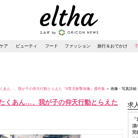
ケア
ビューティ
フード
ファッション
旅行＆おでかけ
ンケア
ダイエット・ボディケア
ヘアスタイル・ヘアアレンジ
くあん…、我が子の仰天行動とらえた『#育児衝撃画像』傑作集
＞ 画像・写真詳細
たくあん…、我が子の仰天行動とらえた
求
「
須
完