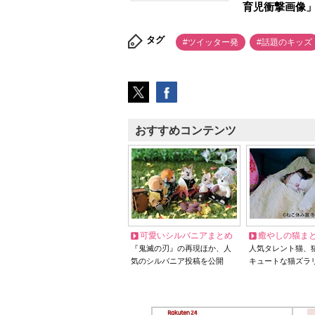
育児衝撃画像」
タグ
#ツイッター発
#話題のキッズ
おすすめコンテンツ
可愛いシルバニアまとめ
癒やしの猫ま
『鬼滅の刃』の再現ほか、人
人気タレント猫、
気のシルバニア投稿を公開
キュートな猫ズラ