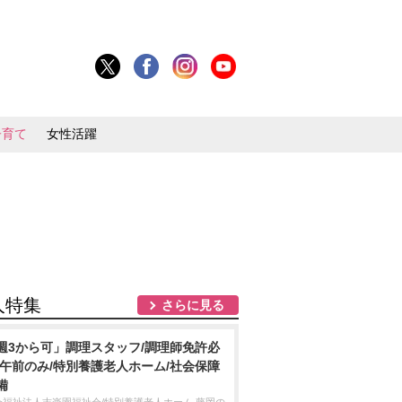
子育て
女性活躍
人特集
さらに見る
週3から可」調理スタッフ/調理師免許必
/午前のみ/特別養護老人ホーム/社会保障
備