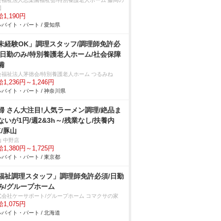
会福祉法人志楽園福祉会/特別養護老人ホーム 藤岡の
園
1,190円
バイト・パート / 愛知県
未経験OK」調理スタッフ/調理師免許必
/日勤のみ/特別養護老人ホーム/社会保障
備
会福祉法人茅徳会/特別養護老人ホーム つるみね
1,236円～1,246円
バイト・パート / 神奈川県
婦 さん大注目!人気ラーメン調理/絶品ま
ないが1円/週2&3h～/残業なし/扶養内
K/豚山
山 中野店
1,380円～1,725円
バイト・パート / 東京都
福祉調理スタッフ」調理師免許必須/日勤
み/グループホーム
式会社ケーサポート/グループホーム コマクサの家
1,075円
バイト・パート / 北海道