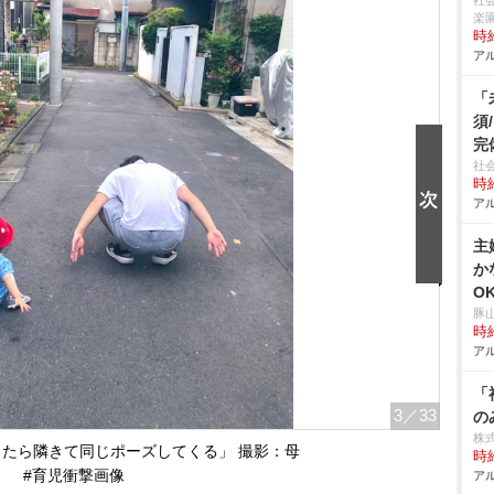
社
楽
時給
アル
「
須
完
社
時給
アル
主
か
O
豚
時給
アル
「
3
／33
の
株
たら隣きて同じポーズしてくる」 撮影：母
時給
#育児衝撃画像
アル