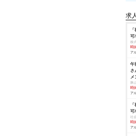
求
「
可
株式
時給
アル
午
さ
メ
豚
時給
アル
「
可
社
時給
アル