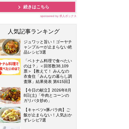
続きはこちら
sponsored by 求人ボックス
人気記事ランキング
ジュワッと旨い！ゴーヤチ
ャンプルーが止まらない絶
品レシピ3選
「ベトナム料理で食べたい
のは？」＜回答数38,109
票＞【教えて！ みんなの
衣食住「みんなの暮らし調
査隊」結果発表 第615回】
【今日の献立】2026年8月
8日(土)「牛肉とコーンの
ガリバタ炒め」
【キャベツ×豚バラ肉】ご
飯が止まらない！人気おか
ずレシピ7選