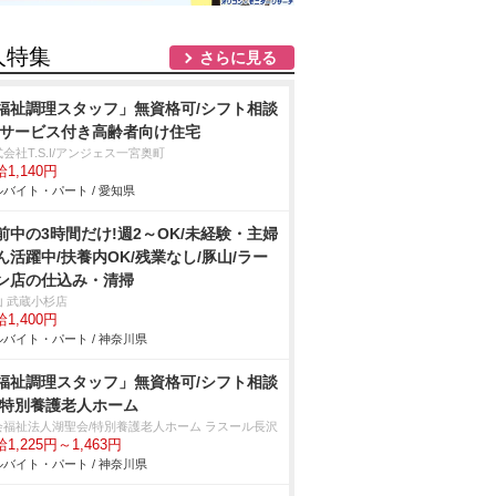
人特集
さらに見る
福祉調理スタッフ」無資格可/シフト相談
/サービス付き高齢者向け住宅
会社T.S.I/アンジェス一宮奥町
1,140円
バイト・パート / 愛知県
前中の3時間だけ!週2～OK/未経験・主婦
ん活躍中/扶養内OK/残業なし/豚山/ラー
ン店の仕込み・清掃
山 武蔵小杉店
1,400円
バイト・パート / 神奈川県
福祉調理スタッフ」無資格可/シフト相談
/特別養護老人ホーム
会福祉法人湖聖会/特別養護老人ホーム ラスール長沢
1,225円～1,463円
バイト・パート / 神奈川県