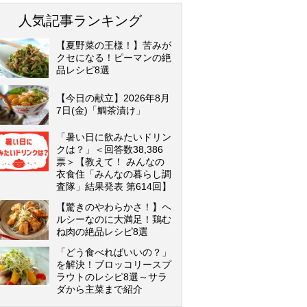
人気記事ランキング
【夏野菜の王様！】苦みが
クセになる！ピーマンの絶
品レシピ8選
【今日の献立】2026年8月
7日(金)「鯛茶漬け」
「暑い日に飲みたいドリン
クは？」＜回答数38,386
票＞【教えて！ みんなの
衣食住「みんなの暮らし調
査隊」結果発表 第614回】
【驚きのやわらかさ！】ヘ
ルシーなのに大満足！鶏む
ね肉の絶品レシピ8選
「どう食べればいいの？」
を解決！ブロッコリースプ
ラウトのレシピ8選～サラ
ダから主菜まで紹介