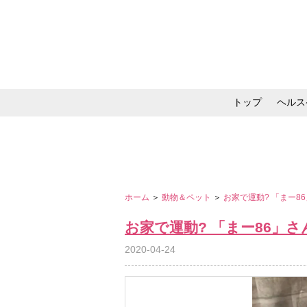
トップ
ヘルス
メイク・コスメ・スキ
ホーム
＞
動物＆ペット
＞
お家で運動? 「まー
お家で運動? 「まー86」
2020-04-24