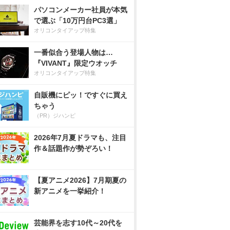
パソコンメーカー社員が本気
で選ぶ「10万円台PC3選」
オリコンタイアップ特集
一番似合う登場人物は…
『VIVANT』限定ウオッチ
オリコンタイアップ特集
自販機にピッ！ですぐに買え
ちゃう
（PR）ジハンピ
2026年7月夏ドラマも、注目
作＆話題作が勢ぞろい！
【夏アニメ2026】7月期夏の
新アニメを一挙紹介！
芸能界を志す10代～20代を