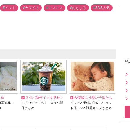
#ペット
#カワイイ
#モフモフ
#おもしろ
#SNS人気
登
とめ
スタバ新作イッキ見せ！
天使級に可愛い子供たち
猫写真集…
いくつ知ってる？ スタバ新
ペットと子供の仲良しショッ
リ
作まとめ
ト他、SNS話題キッズまとめ