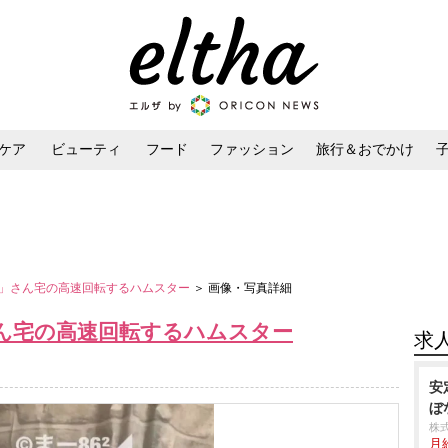
ケア
ビューティ
フード
ファッション
旅行＆おでかけ
ンケア
ダイエット・ボディケア
ヘアスタイル・ヘアアレンジ
86」さん宅の高速回転するハムスター
＞ 画像・写真詳細
さん宅の高速回転するハムスター
求
安
ぼ
株
月