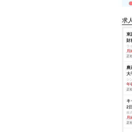
求
東
財
ラ
月給
正社
農
大
シ
年
正社
キ
2
株
月
正社