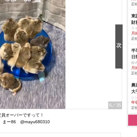
正社
東
財
ラ
月給
正社
半
日
株
月
正社
農
大
シ
年
6
／35
正社
定員オーバーですって！
）まー86 @mayu680310