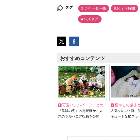
タグ
#ツイッター発
#おうち時間
#バズネタ
おすすめコンテンツ
可愛いシルバニアまとめ
癒やしの猫ま
『鬼滅の刃』の再現ほか、人
人気タレント猫、
気のシルバニア投稿を公開
キュートな猫ズラ