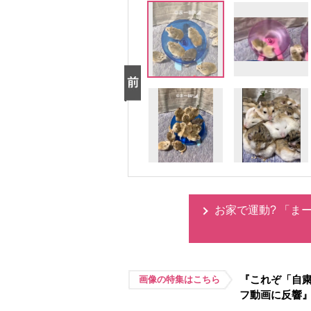
お家で運動? 「ま
『これぞ「自粛
画像の特集はこちら
フ動画に反響