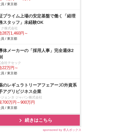
員 / 東京都
証プライム上場の安定基盤で働く「経理
務スタッフ」未経験OK
イク株式会社
28万1,460円～
員 / 東京都
導体メーカーの「採用人事」完全週休2
制
式会社テセック
給22万円～
員 / 東京都
薬のレギュラトリーアフェアーズ/外資系
手アグリビジネス企業
ンジェンタ ジャパン株式会社
収700万円～900万円
員 / 東京都
続きはこちら
sponsored by 求人ボックス