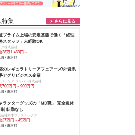
人特集
さらに見る
証プライム上場の安定基盤で働く「経理
務スタッフ」未経験OK
イク株式会社
28万1,460円～
員 / 東京都
薬のレギュラトリーアフェアーズ/外資系
手アグリビジネス企業
ンジェンタ ジャパン株式会社
収700万円～900万円
員 / 東京都
ャラクターグッズの「MD職」 完全週休
日制 転勤なし
式会社鈴木プラスチックス
給27万円～45万円
員 / 東京都