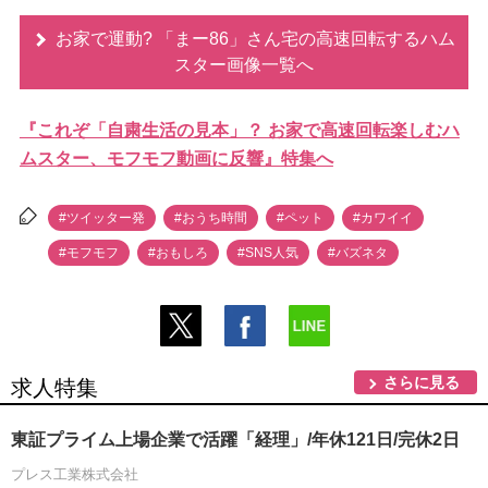
お家で運動? 「まー86」さん宅の高速回転するハム
スター画像一覧へ
『これぞ「自粛生活の見本」？ お家で高速回転楽しむハ
ムスター、モフモフ動画に反響』特集へ
#ツイッター発
#おうち時間
#ペット
#カワイイ
#モフモフ
#おもしろ
#SNS人気
#バズネタ
さらに見る
求人特集
東証プライム上場企業で活躍「経理」/年休121日/完休2日
プレス工業株式会社