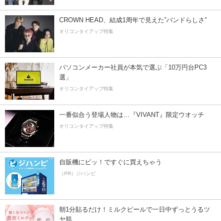
CROWN HEAD、結成1周年で見えた”バンドらしさ”
オリコンタイアップ特集
パソコンメーカー社員が本気で選ぶ「10万円台PC3
選」
オリコンタイアップ特集
一番似合う登場人物は…『VIVANT』限定ウオッチ
オリコンタイアップ特集
自販機にピッ！ですぐに買えちゃう
（PR）ジハンピ
朝1分貼るだけ！ミルクピールで一日中ずっとうるツ
ヤ肌