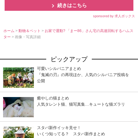
続きはこちら
sponsored by 求人ボックス
ホーム
>
動物＆ペット
>
お家で運動? 「まー86」さん宅の高速回転するハムス
ター
> 画像・写真詳細
ピックアップ
可愛いシルバニアまとめ
『鬼滅の刃』の再現ほか、人気のシルバニア投稿を
公開
癒やしの猫まとめ
人気タレント猫、猫写真集…キュートな猫ズラリ
スタバ新作イッキ見せ！
いくつ知ってる？ スタバ新作まとめ