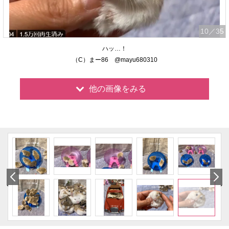
10
／35
ハッ…！
（C）まー86 @mayu680310
他の画像をみる