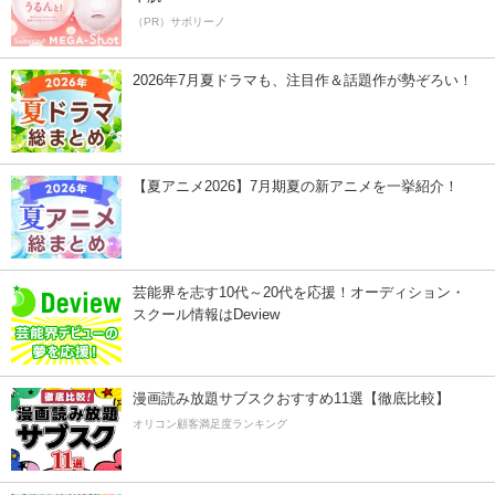
（PR）サボリーノ
2026年7月夏ドラマも、注目作＆話題作が勢ぞろい！
【夏アニメ2026】7月期夏の新アニメを一挙紹介！
芸能界を志す10代～20代を応援！オーディション・
スクール情報はDeview
漫画読み放題サブスクおすすめ11選【徹底比較】
オリコン顧客満足度ランキング