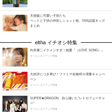
天使級に可愛い子供たち
ペットと子供の仲良しショット他、SNS話題キッズ
まとめ
eltha イチオシ特集
向井康二イケメンすぎ！純愛『（LOVE SONG）』
オリコンタイアップ特集
大好評につき再び！ファミマ名物45％増量キャンペ
ーン
オリコンタイアップ特集
SUPER★DRAGON、自ら描いた”レトロフューチャ
ー”
オリコンタイアップ特集