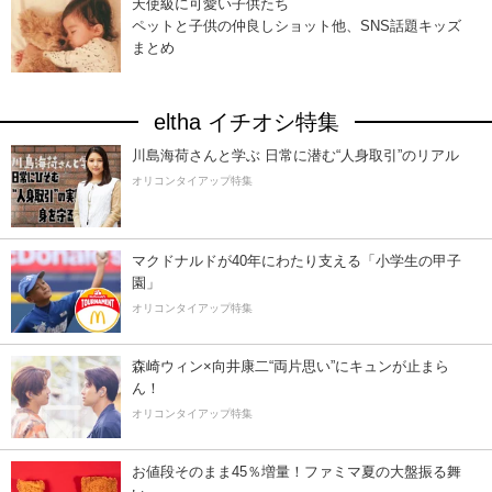
天使級に可愛い子供たち
ペットと子供の仲良しショット他、SNS話題キッズ
まとめ
eltha イチオシ特集
川島海荷さんと学ぶ 日常に潜む“人身取引”のリアル
オリコンタイアップ特集
マクドナルドが40年にわたり支える「小学生の甲子
園」
オリコンタイアップ特集
森崎ウィン×向井康二“両片思い”にキュンが止まら
ん！
オリコンタイアップ特集
お値段そのまま45％増量！ファミマ夏の大盤振る舞