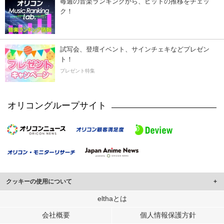
毎週の音楽ランキングから、ヒットの推移をチェッ
ク！
試写会、登壇イベント、サインチェキなどプレゼン
ト！
プレゼント特集
オリコングループサイト
クッキーの使用について
このサイトでは Cookie を使用して、ユーザーに合わせたコンテンツや広告の
elthaとは
表示、ソーシャル メディア機能の提供、広告の表示回数やクリック数の測定を
会社概要
個人情報保護方針
行っています。
また、ユーザーによるサイトの利用状況についても情報を収集し、ソーシャル