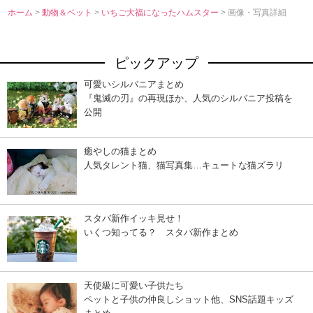
ホーム
>
動物＆ペット
>
いちご大福になったハムスター
> 画像・写真詳細
ピックアップ
可愛いシルバニアまとめ
『鬼滅の刃』の再現ほか、人気のシルバニア投稿を
公開
癒やしの猫まとめ
人気タレント猫、猫写真集…キュートな猫ズラリ
スタバ新作イッキ見せ！
いくつ知ってる？ スタバ新作まとめ
天使級に可愛い子供たち
ペットと子供の仲良しショット他、SNS話題キッズ