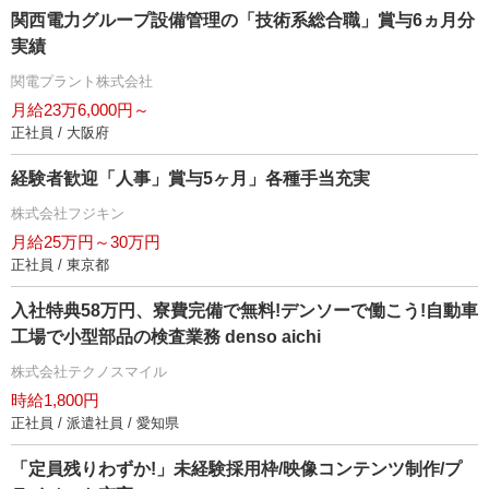
関西電力グループ設備管理の「技術系総合職」賞与6ヵ月分
実績
関電プラント株式会社
月給23万6,000円～
正社員 / 大阪府
経験者歓迎「人事」賞与5ヶ月」各種手当充実
株式会社フジキン
月給25万円～30万円
正社員 / 東京都
入社特典58万円、寮費完備で無料!デンソーで働こう!自動車
工場で小型部品の検査業務 denso aichi
株式会社テクノスマイル
時給1,800円
正社員 / 派遣社員 / 愛知県
「定員残りわずか!」未経験採用枠/映像コンテンツ制作/プ