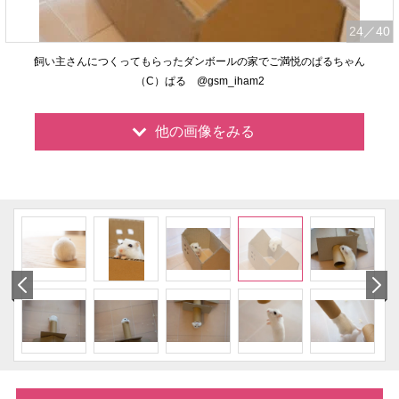
24
／40
飼い主さんにつくってもらったダンボールの家でご満悦のぱるちゃん
（C）ぱる @gsm_iham2
他の画像をみる