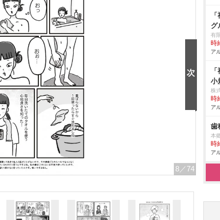
「
グ
有
時給
アル
「
小
株
時給
アル
歯
本
時給
アル
8
／74