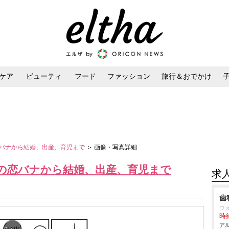
ケア
ビューティ
フード
ファッション
旅行＆おでかけ
ンケア
ダイエット・ボディケア
ヘアスタイル・ヘアアレンジ
バナから結婚、出産、育児まで
＞ 画像・写真詳細
の恋バナから結婚、出産、育児まで
求
歯
ウ
時給
アル