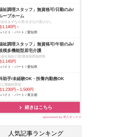
福祉調理スタッフ」無資格可/日勤のみ/
ループホーム
限会社きずなの里/きずなの里ひがし
1,140円～
バイト・パート / 愛知県
福祉調理スタッフ」無資格可/午前のみ/
規模多機能型居宅介護
式会社福祉の里/遊楽苑西枇杷島
1,140円
バイト・パート / 愛知県
科助手/未経験OK・扶養内勤務OK
郷三浦歯科医院
1,230円～1,500円
バイト・パート / 東京都
続きはこちら
sponsored by 求人ボックス
人気記事ランキング