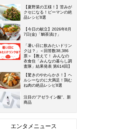
【夏野菜の王様！】苦みが
クセになる！ピーマンの絶
品レシピ8選
【今日の献立】2026年8月
7日(金)「鯛茶漬け」
「暑い日に飲みたいドリン
クは？」＜回答数38,386
票＞【教えて！ みんなの
衣食住「みんなの暮らし調
査隊」結果発表 第614回】
【驚きのやわらかさ！】ヘ
ルシーなのに大満足！鶏む
ね肉の絶品レシピ8選
注目の“アゼライン酸”、新
商品
エンタメニュース