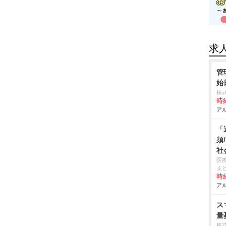
求
管
始
株
時給
アル
「
須
社
医
ま
時給
アル
ス
量
株