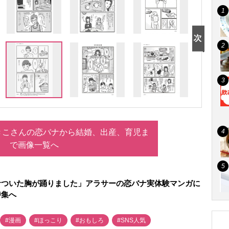
きこさんの恋バナから結婚、出産、育児ま
で画像一覧へ
サついた胸が踊りました」アラサーの恋バナ実体験マンガに
特集へ
#漫画
#ほっこり
#おもしろ
#SNS人気