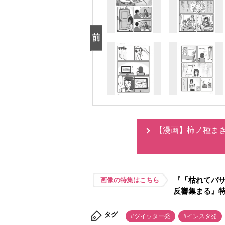
【漫画】柿ノ種ま
『「枯れてパ
画像の特集はこちら
反響集まる』
タグ
#ツイッター発
#インスタ発