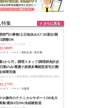
人特集
さらに見る
理部門の事務/土日祝休み/17:30退社/開
日調整OK
式会社ベルシステム24
1,500円
バイト・パート / 契約社員 / 東京都
週1から可」調理スタッフ/調理師免許必
/日勤のみ/看護小規模多機能型居宅介護/
会保障完備
療法人やまどり医院/看護小規模多機能型居宅介護
どり
1,177円
バイト・パート / 大阪府
マホ操作のテクニカルサポート/30名大
募集/週休3日OK/未経験歓迎
式会社ベルシステム24