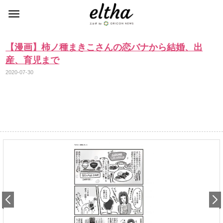
【漫画】柿ノ種まきこさんの恋バナから結婚、出
産、育児まで
2020-07-30