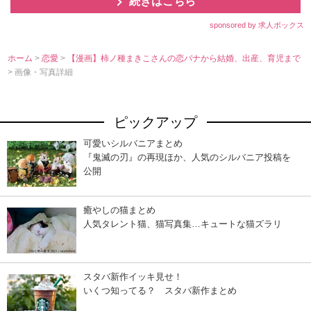
続きはこちら
sponsored by 求人ボックス
ホーム
>
恋愛
>
【漫画】柿ノ種まきこさんの恋バナから結婚、出産、育児まで
> 画像・写真詳細
ピックアップ
可愛いシルバニアまとめ
『鬼滅の刃』の再現ほか、人気のシルバニア投稿を
公開
癒やしの猫まとめ
人気タレント猫、猫写真集…キュートな猫ズラリ
スタバ新作イッキ見せ！
いくつ知ってる？ スタバ新作まとめ