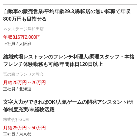
自動車の販売営業/平均年齢29.3歳/転居の無い転職で年収
800万円も目指せる
ネクステージ岸和田店
年収816万2,000円
正社員 / 大阪府
結婚式場レストランのフレンチ料理人/調理スタッフ・本格
フレンチ体験勤務も可能/年間休日120日以上
宮の森フランセス教会
月給25万円～26万円
正社員 / 北海道
文字入力ができればOK/人気ゲームの開発アシスタント/研
修制度充実/未経験活躍
株式会社GUM
月給29万円～50万円
正社員 / 東京都