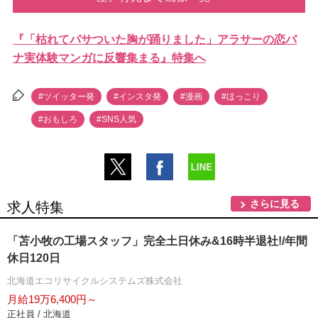
『「枯れてパサついた胸が踊りました」アラサーの恋バ
ナ実体験マンガに反響集まる』特集へ
#ツイッター発
#インスタ発
#漫画
#ほっこり
#おもしろ
#SNS人気
さらに見る
求人特集
「苫小牧の工場スタッフ」完全土日休み&16時半退社!/年間
休日120日
北海道エコリサイクルシステムズ株式会社
月給19万6,400円～
正社員 / 北海道