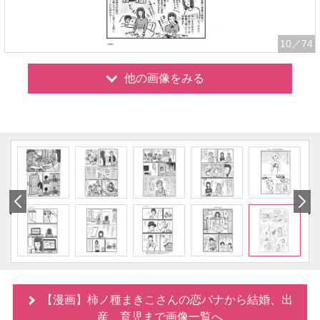
10
／74
他の画像をみる
【漫画】柿ノ種まきこさんの恋バナから結婚、出
産、育児まで画像一覧へ