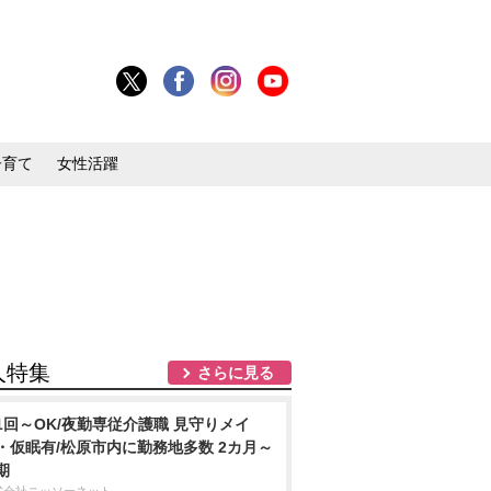
子育て
女性活躍
人特集
さらに見る
1回～OK/夜勤専従介護職 見守りメイ
・仮眠有/松原市内に勤務地多数 2カ月～
期