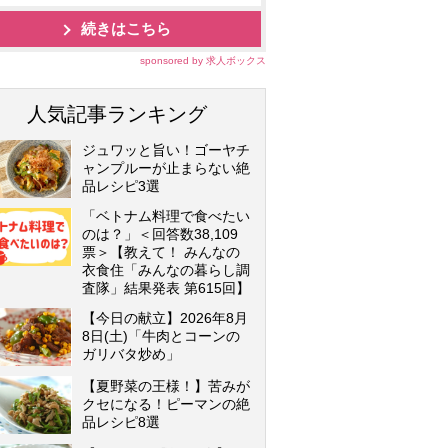
続きはこちら
sponsored by 求人ボックス
人気記事ランキング
ジュワッと旨い！ゴーヤチ
ャンプルーが止まらない絶
品レシピ3選
「ベトナム料理で食べたい
のは？」＜回答数38,109
票＞【教えて！ みんなの
衣食住「みんなの暮らし調
査隊」結果発表 第615回】
【今日の献立】2026年8月
8日(土)「牛肉とコーンの
ガリバタ炒め」
【夏野菜の王様！】苦みが
クセになる！ピーマンの絶
品レシピ8選