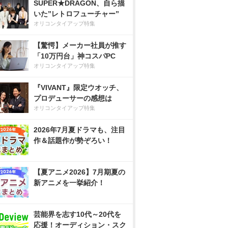
SUPER★DRAGON、自ら描
いた”レトロフューチャー”
オリコンタイアップ特集
【驚愕】メーカー社員が推す
「10万円台」神コスパPC
オリコンタイアップ特集
『VIVANT』限定ウオッチ、
プロデューサーの感想は
オリコンタイアップ特集
2026年7月夏ドラマも、注目
作＆話題作が勢ぞろい！
【夏アニメ2026】7月期夏の
新アニメを一挙紹介！
芸能界を志す10代～20代を
応援！オーディション・スク