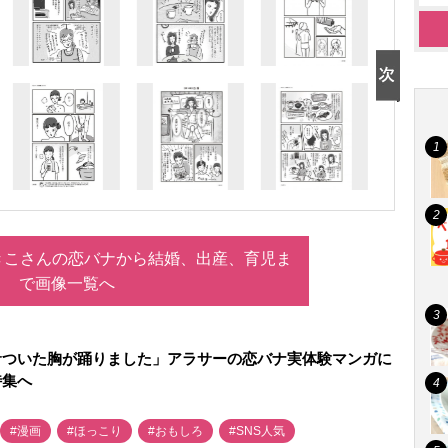
きこさんの恋バナから結婚、出産、育児ま
で画像一覧へ
サついた胸が踊りました」アラサーの恋バナ実体験マンガに
特集へ
#漫画
#ほっこり
#おもしろ
#SNS人気