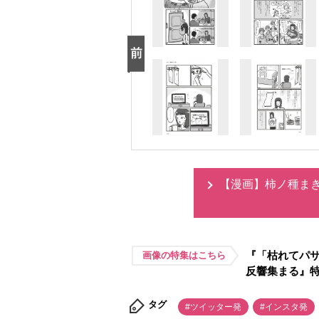
【漫画】柿ノ種ま
『「枯れてパ
画像の特集はこちら
反響集まる』
タグ
#ツイッター発
#インスタ発