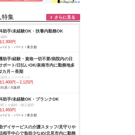
人特集
さらに見る
科助手/未経験OK・扶養内勤務OK
月歯科
1,300円
バイト・パート / 東京都
護助手/経験・資格一切不要/病院内の日
サポート/日払いOK/泉南市内に勤務地多
 2カ月～長期
式会社ニッソーネット
1,400円～2,125円
社員 / 大阪府
科助手/未経験OK・ブランクOK
保町ミセ歯科・矯正歯科
1,450円
バイト・パート / 東京都
勤デイサービスの介護スタッフ/見守り
話相手中心で負担少なめ/北見市内に勤務