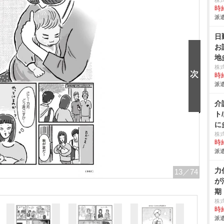
株
時給
派遣
日
お
地
株
時給
派遣
介
ト
に
株
時給
派遣
力
13
／74
が
期
株
時給
派遣