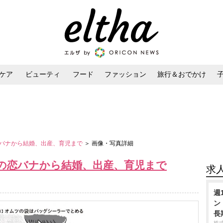
ケア
ビューティ
フード
ファッション
旅行＆おでかけ
ンケア
ダイエット・ボディケア
ヘアスタイル・ヘアアレンジ
バナから結婚、出産、育児まで
＞ 画像・写真詳細
の恋バナから結婚、出産、育児まで
求
週
ン
長