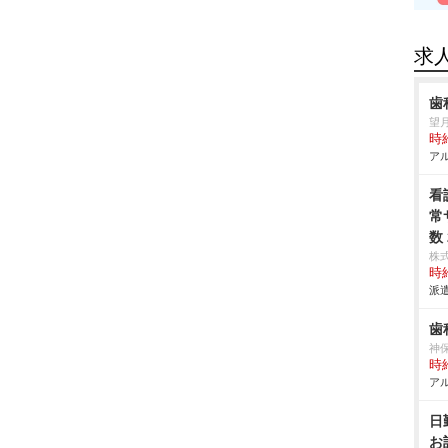
求
歯
望
時給
アル
看
常
数
株
時給
派遣
歯
神
時給
アル
日
お