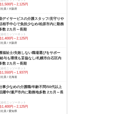
式会社ニッソーネット
1,500円～2,125円
社員 / 大阪府
勤デイサービスの介護スタッフ/見守り
話相手中心で負担少なめ/柏原市内に勤務
多数 2カ月～長期
式会社ニッソーネット
1,400円～2,125円
社員 / 大阪府
護福祉士/失敗しない職場選びをサポー
/給与も環境も妥協なし/札幌市白石区内
多数 2カ月～長期
式会社ニッソーネット
1,550円～1,937円
社員 / 北海道
仕事少なめの介護職/年齢不問/50代以上
活躍中/瀬戸市内に勤務地多数 2カ月～長
式会社ニッソーネット
1,400円～2,125円
社員 / 愛知県