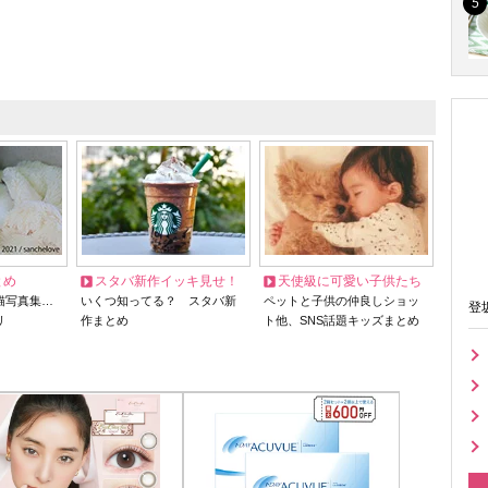
とめ
スタバ新作イッキ見せ！
天使級に可愛い子供たち
猫写真集…
いくつ知ってる？ スタバ新
ペットと子供の仲良しショッ
登
リ
作まとめ
ト他、SNS話題キッズまとめ