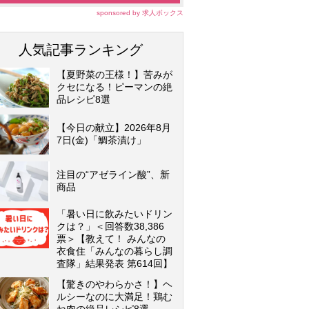
sponsored by 求人ボックス
人気記事ランキング
【夏野菜の王様！】苦みが
クセになる！ピーマンの絶
品レシピ8選
【今日の献立】2026年8月
7日(金)「鯛茶漬け」
注目の“アゼライン酸”、新
商品
「暑い日に飲みたいドリン
クは？」＜回答数38,386
票＞【教えて！ みんなの
衣食住「みんなの暮らし調
査隊」結果発表 第614回】
【驚きのやわらかさ！】ヘ
ルシーなのに大満足！鶏む