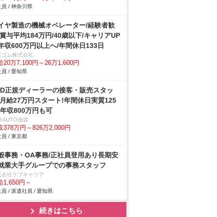
員 / 神奈川県
イヤ製造の機械オペレーター/経験者歓
/賞与平均184万円/40歳以下/キャリアUP
年収600万円以上へ/年間休日133日
浜ゴム株式会社
20万7,100円～26万1,600円
員 / 愛知県
YD正規ディーラーの接客・販売スタッ
/月給27万円スタート!年間休日実質125
!年収800万円も可
D AUTO池袋
378万円～826万2,000円
員 / 東京都
般事務・OA事務/正社員登用あり長期安
就業大手グループでの事務スタッフ
式会社ラブキャリア
1,650円～
員 / 派遣社員 / 愛知県
続きはこちら