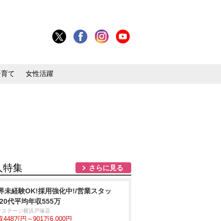
子育て
女性活躍
人特集
さらに見る
界未経験OK!採用強化中!/営業スタッ
/20代平均年収555万
クステージ横浜戸塚店
448万円～901万6,000円