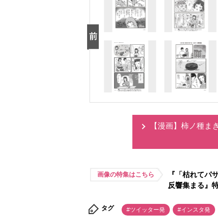
【漫画】柿ノ種ま
『「枯れてパ
画像の特集はこちら
反響集まる』
タグ
#ツイッター発
#インスタ発