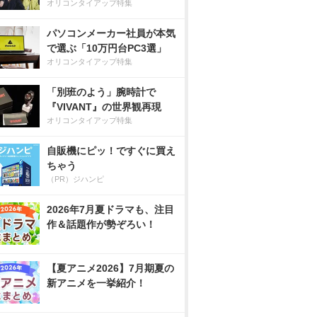
オリコンタイアップ特集
パソコンメーカー社員が本気
で選ぶ「10万円台PC3選」
オリコンタイアップ特集
「別班のよう」腕時計で
『VIVANT』の世界観再現
オリコンタイアップ特集
自販機にピッ！ですぐに買え
ちゃう
（PR）ジハンピ
2026年7月夏ドラマも、注目
作＆話題作が勢ぞろい！
【夏アニメ2026】7月期夏の
新アニメを一挙紹介！