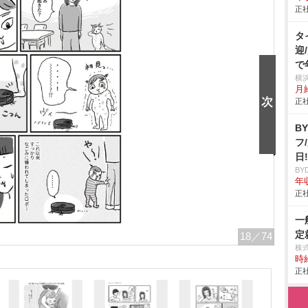
正社
タ
迎
で
横
月給
正社
B
フ
日
BY
年収
正社
一
定
18
／74
株
時給
正社