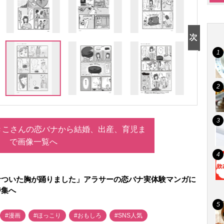
きこさんの恋バナから結婚、出産、育児ま
で画像一覧へ
サついた胸が踊りました」アラサーの恋バナ実体験マンガに
特集へ
#漫画
#ほっこり
#おもしろ
#SNS人気