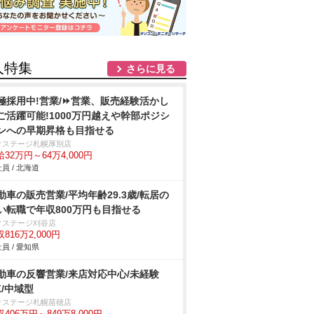
人特集
さらに見る
極採用中!営業/⏩️営業、販売経験活かし
ご活躍可能!1000万円越えや幹部ポジシ
ンへの早期昇格も目指せる
クステージ札幌厚別店
32万円～64万4,000円
員 / 北海道
動車の販売営業/平均年齢29.3歳/転居の
い転職で年収800万円も目指せる
クステージ刈谷店
816万2,000円
員 / 愛知県
動車の反響営業/来店対応中心/未経験
K/中域型
クステージ札幌苗穂店