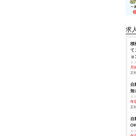
求
積
て
ョ
ネ
月給
正社
自
無
ネ
年収
正社
自
O
ネ