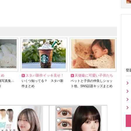
登
とめ
スタバ新作イッキ見せ！
天使級に可愛い子供たち
猫写真集…
いくつ知ってる？ スタバ新
ペットと子供の仲良しショッ
リ
作まとめ
ト他、SNS話題キッズまとめ