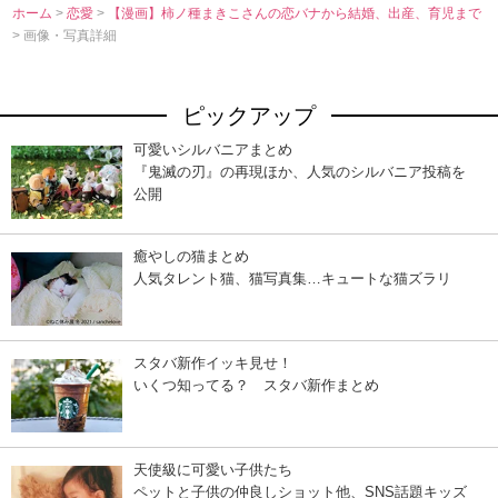
ホーム
>
恋愛
>
【漫画】柿ノ種まきこさんの恋バナから結婚、出産、育児まで
> 画像・写真詳細
ピックアップ
可愛いシルバニアまとめ
『鬼滅の刃』の再現ほか、人気のシルバニア投稿を
公開
癒やしの猫まとめ
人気タレント猫、猫写真集…キュートな猫ズラリ
スタバ新作イッキ見せ！
いくつ知ってる？ スタバ新作まとめ
天使級に可愛い子供たち
ペットと子供の仲良しショット他、SNS話題キッズ