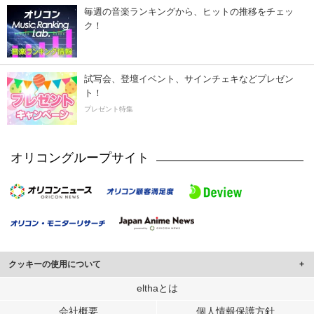
毎週の音楽ランキングから、ヒットの推移をチェッ
ク！
試写会、登壇イベント、サインチェキなどプレゼン
ト！
プレゼント特集
オリコングループサイト
クッキーの使用について
このサイトでは Cookie を使用して、ユーザーに合わせたコンテンツや広告の
elthaとは
表示、ソーシャル メディア機能の提供、広告の表示回数やクリック数の測定を
会社概要
個人情報保護方針
行っています。