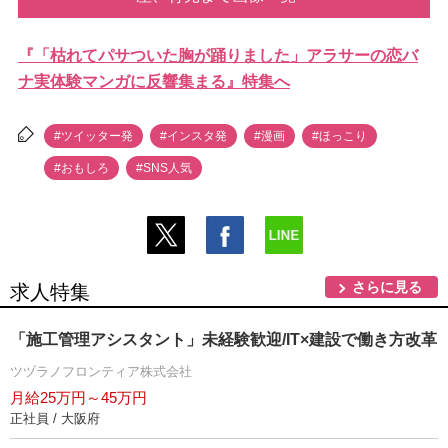
『「枯れてパサついた胸が踊りました」アラサーの恋バ
ナ実体験マンガに反響集まる』特集へ
#ツイッター発
#インスタ発
#漫画
#ほっこり
#おもしろ
#SNS人気
さらに見る
求人特集
「施工管理アシスタント」未経験歓迎/IT×建設で働き方改革
ツヅラノフロンティア株式会社
月給25万円～45万円
正社員 / 大阪府