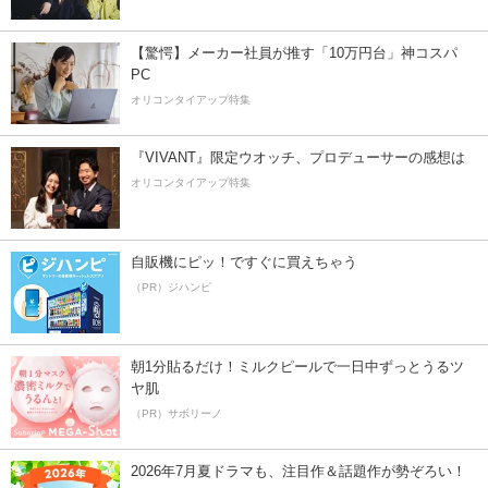
【驚愕】メーカー社員が推す「10万円台」神コスパ
PC
オリコンタイアップ特集
『VIVANT』限定ウオッチ、プロデューサーの感想は
オリコンタイアップ特集
自販機にピッ！ですぐに買えちゃう
（PR）ジハンピ
朝1分貼るだけ！ミルクピールで一日中ずっとうるツ
ヤ肌
（PR）サボリーノ
2026年7月夏ドラマも、注目作＆話題作が勢ぞろい！