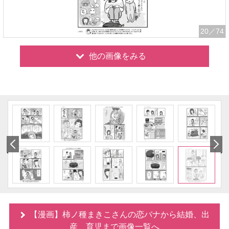
20
／74
他の画像をみる
【漫画】柿ノ種まきこさんの恋バナから結婚、出
産、育児まで画像一覧へ