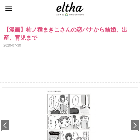
【漫画】柿ノ種まきこさんの恋バナから結婚、出
産、育児まで
2020-07-30