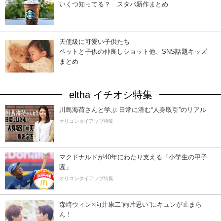
いくつ知ってる？ スタバ新作まとめ
天使級に可愛い子供たち
ペットと子供の仲良しショット他、SNS話題キッズ
まとめ
eltha イチオシ特集
川島海荷さんと学ぶ 日常に潜む“人身取引”のリアル
オリコンタイアップ特集
マクドナルドが40年にわたり支える「小学生の甲子
園」
オリコンタイアップ特集
森崎ウィン×向井康二“両片思い”にキュンが止まら
ん！