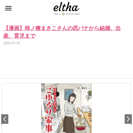
【漫画】柿ノ種まきこさんの恋バナから結婚、出
産、育児まで
2020-07-30