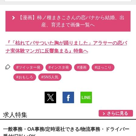
【漫画】柿ノ種まきこさんの恋バナから結婚、出
産、育児まで画像一覧へ
『「枯れてパサついた胸が踊りました」アラサーの恋バ
ナ実体験マンガに反響集まる』特集へ
#ツイッター発
#インスタ発
#漫画
#ほっこり
#おもしろ
#SNS人気
さらに見る
求人特集
一般事務・OA事務/定時退社できる/物流事務・ドライバー