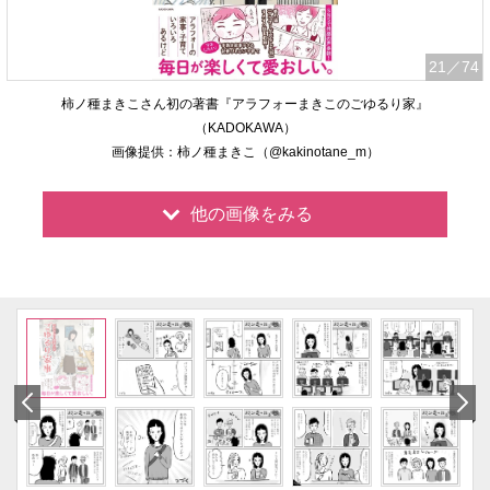
21
／74
柿ノ種まきこさん初の著書『アラフォーまきこのごゆるり家』
（KADOKAWA）
画像提供：柿ノ種まきこ（@kakinotane_m）
他の画像をみる