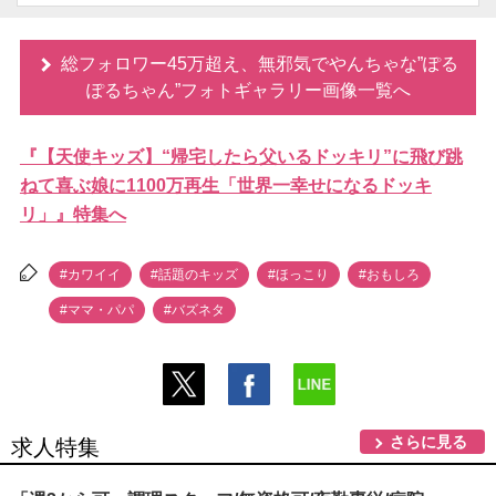
総フォロワー45万超え、無邪気でやんちゃな”ぽる
ぽるちゃん”フォトギャラリー画像一覧へ
『【天使キッズ】“帰宅したら父いるドッキリ”に飛び跳
ねて喜ぶ娘に1100万再生「世界一幸せになるドッキ
リ」』特集へ
#カワイイ
#話題のキッズ
#ほっこり
#おもしろ
#ママ・パパ
#バズネタ
さらに見る
求人特集