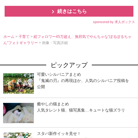
続きはこちら
sponsored by 求人ボックス
ホーム
>
子育て
>
総フォロワー45万超え、無邪気でやんちゃな”ぽるぽるちゃ
ん”フォトギャラリー
> 画像・写真詳細
ピックアップ
可愛いシルバニアまとめ
『鬼滅の刃』の再現ほか、人気のシルバニア投稿を
公開
癒やしの猫まとめ
人気タレント猫、猫写真集…キュートな猫ズラリ
スタバ新作イッキ見せ！