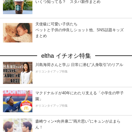
いくつ知ってる？ スタバ新作まとめ
天使級に可愛い子供たち
ペットと子供の仲良しショット他、SNS話題キッズ
まとめ
eltha イチオシ特集
川島海荷さんと学ぶ 日常に潜む“人身取引”のリアル
オリコンタイアップ特集
マクドナルドが40年にわたり支える「小学生の甲子
園」
オリコンタイアップ特集
森崎ウィン×向井康二“両片思い”にキュンが止まら
ん！