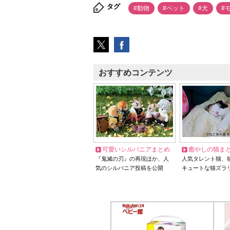
タグ
#動物
#ペット
#犬
#
おすすめコンテンツ
可愛いシルバニアまとめ
癒やしの猫ま
『鬼滅の刃』の再現ほか、人
人気タレント猫、
気のシルバニア投稿を公開
キュートな猫ズラ