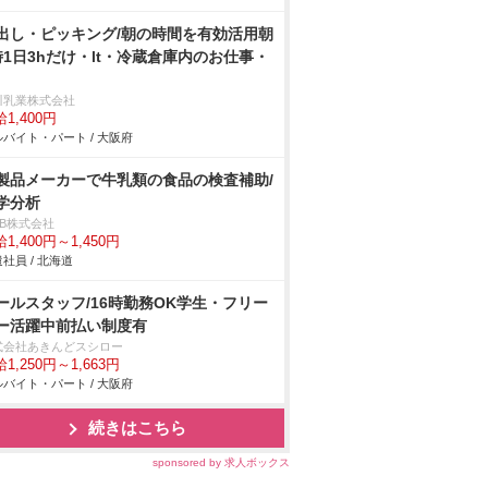
出し・ピッキング/朝の時間を有効活用朝
時1日3hだけ・lt・冷蔵倉庫内のお仕事・
川乳業株式会社
1,400円
バイト・パート / 大阪府
製品メーカーで牛乳類の食品の検査補助/
学分析
DB株式会社
1,400円～1,450円
社員 / 北海道
ールスタッフ/16時勤務OK学生・フリー
ー活躍中前払い制度有
式会社あきんどスシロー
1,250円～1,663円
バイト・パート / 大阪府
続きはこちら
sponsored by 求人ボックス