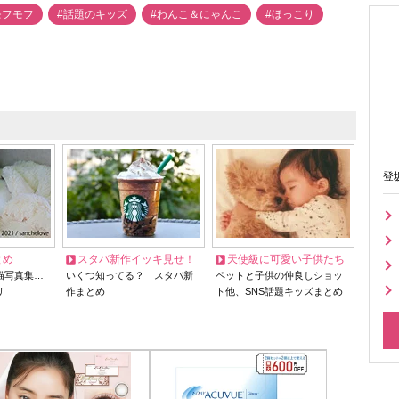
モフモフ
#話題のキッズ
#わんこ＆にゃんこ
#ほっこり
登
とめ
スタバ新作イッキ見せ！
天使級に可愛い子供たち
猫写真集…
いくつ知ってる？ スタバ新
ペットと子供の仲良しショッ
リ
作まとめ
ト他、SNS話題キッズまとめ