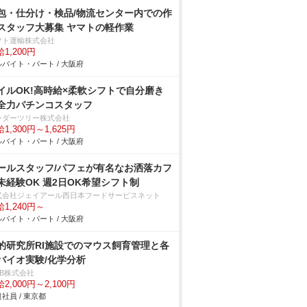
包・仕分け・検品/物流センター内での作
スタッフ大募集 ヤマトの軽作業
マト運輸株式会社
1,200円
バイト・パート / 大阪府
イルOK!高時給×柔軟シフトで自分磨き
全力パチンコスタッフ
ンダーツリー株式会社
1,300円～1,625円
バイト・パート / 大阪府
ールスタッフ/パフェが有名なお洒落カフ
未経験OK 週2日OK希望シフト制
式会社ジェイアール西日本フードサービスネット
1,240円～
バイト・パート / 大阪府
的研究所RI施設でのマウス飼育管理と各
バイオ実験/化学分析
DB株式会社
2,000円～2,100円
社員 / 東京都