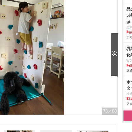
品
5
gt
黒
時給
アル
乳
化
W
時給
派遣
ホ
タ
株
時給
アル
73
／80