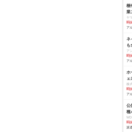
梱
業
ヤ
時給
アル
ネ
も
ア
時給
アル
ホ
ェ
株
時給
アル
公
種
W
時給
派遣