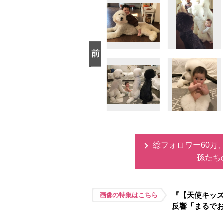
総フォロワー60万
孫たち
『【天使キッ
画像の特集はこちら
反響「まるで