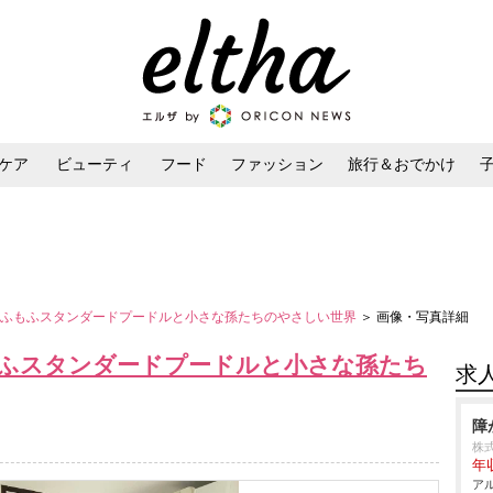
ケア
ビューティ
フード
ファッション
旅行＆おでかけ
ンケア
ダイエット・ボディケア
ヘアスタイル・ヘアアレンジ
もふもふスタンダードプードルと小さな孫たちのやさしい世界
＞ 画像・写真詳細
もふスタンダードプードルと小さな孫たち
求
障
株
年収
アル