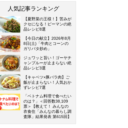
人気記事ランキング
【夏野菜の王様！】苦みが
クセになる！ピーマンの絶
品レシピ8選
【今日の献立】2026年8月
8日(土)「牛肉とコーンの
ガリバタ炒め」
ジュワッと旨い！ゴーヤチ
ャンプルーが止まらない絶
品レシピ3選
【キャベツ×豚バラ肉】ご
飯が止まらない！人気おか
ずレシピ7選
「ベトナム料理で食べたい
のは？」＜回答数38,109
票＞【教えて！ みんなの
衣食住「みんなの暮らし調
査隊」結果発表 第615回】