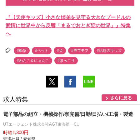
『【天使キッズ】小さな姉弟を見守る大きなプードルの
愛情に世界中から反響「まるでおとぎ話の世界」』特集
へ
#動物
#ペット
#犬
#モフモフ
#話題のキッズ
#わんこ＆にゃんこ
#ほっこり
さらに見る
求人特集
電子部品の組立・機械操作/寮完備/日勤/日払い/工場・製造
UTエージェント株式会社AGT東海第一CU
時給1,300円
派遣社員 / 愛知県