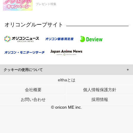
プレゼント特集
オリコングループサイト
クッキーの使用について
このサイトでは Cookie を使用して、ユーザーに合わせたコンテンツや広告の
elthaとは
表示、ソーシャル メディア機能の提供、広告の表示回数やクリック数の測定を
会社概要
個人情報保護方針
行っています。
また、ユーザーによるサイトの利用状況についても情報を収集し、ソーシャル
お問い合わせ
採用情報
メディアや広告配信、データ解析の各パートナーに提供しています。
各パートナーは、この情報とユーザーが各パートナーに提供した他の情報や、
© oricon ME inc.
ユーザーが各パートナーのサービスを使用したときに収集した他の情報を組み
合わせて使用することがあります。