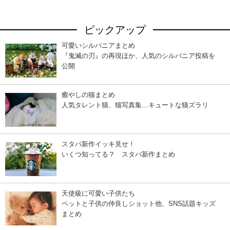
ピックアップ
可愛いシルバニアまとめ
『鬼滅の刃』の再現ほか、人気のシルバニア投稿を
公開
癒やしの猫まとめ
人気タレント猫、猫写真集…キュートな猫ズラリ
スタバ新作イッキ見せ！
いくつ知ってる？ スタバ新作まとめ
天使級に可愛い子供たち
ペットと子供の仲良しショット他、SNS話題キッズ
まとめ