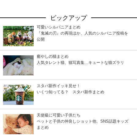
ピックアップ
可愛いシルバニアまとめ
『鬼滅の刃』の再現ほか、人気のシルバニア投稿を
公開
癒やしの猫まとめ
人気タレント猫、猫写真集…キュートな猫ズラリ
スタバ新作イッキ見せ！
いくつ知ってる？ スタバ新作まとめ
天使級に可愛い子供たち
ペットと子供の仲良しショット他、SNS話題キッズ
まとめ