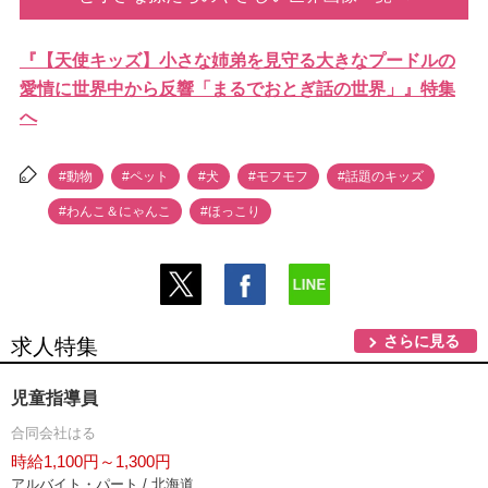
『【天使キッズ】小さな姉弟を見守る大きなプードルの
愛情に世界中から反響「まるでおとぎ話の世界」』特集
へ
#動物
#ペット
#犬
#モフモフ
#話題のキッズ
#わんこ＆にゃんこ
#ほっこり
さらに見る
求人特集
児童指導員
合同会社はる
時給1,100円～1,300円
アルバイト・パート / 北海道