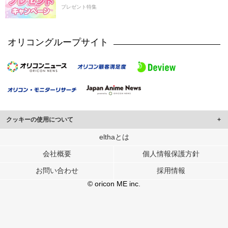
プレゼント特集
オリコングループサイト
クッキーの使用について
このサイトでは Cookie を使用して、ユーザーに合わせたコンテンツや広告の
elthaとは
表示、ソーシャル メディア機能の提供、広告の表示回数やクリック数の測定を
会社概要
個人情報保護方針
行っています。
また、ユーザーによるサイトの利用状況についても情報を収集し、ソーシャル
お問い合わせ
採用情報
メディアや広告配信、データ解析の各パートナーに提供しています。
各パートナーは、この情報とユーザーが各パートナーに提供した他の情報や、
© oricon ME inc.
ユーザーが各パートナーのサービスを使用したときに収集した他の情報を組み
合わせて使用することがあります。