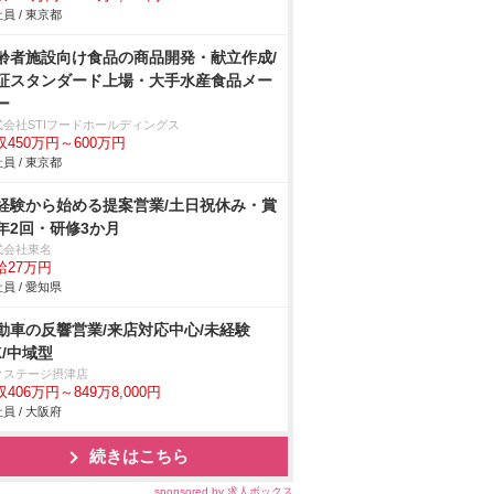
員 / 東京都
齢者施設向け食品の商品開発・献立作成/
証スタンダード上場・大手水産食品メー
ー
式会社STIフードホールディングス
収450万円～600万円
員 / 東京都
経験から始める提案営業/土日祝休み・賞
年2回・研修3か月
式会社東名
給27万円
員 / 愛知県
動車の反響営業/来店対応中心/未経験
K/中域型
クステージ摂津店
406万円～849万8,000円
員 / 大阪府
続きはこちら
sponsored by 求人ボックス