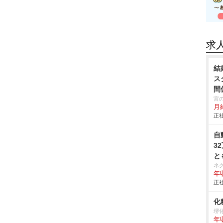
求
結
ス
間
宮
月
正社
自
3
と
ネ
年収
正社
化
堺
年