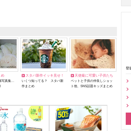
登
とめ
スタバ新作イッキ見せ！
天使級に可愛い子供たち
猫写真集…
いくつ知ってる？ スタバ新
ペットと子供の仲良しショッ
リ
作まとめ
ト他、SNS話題キッズまとめ