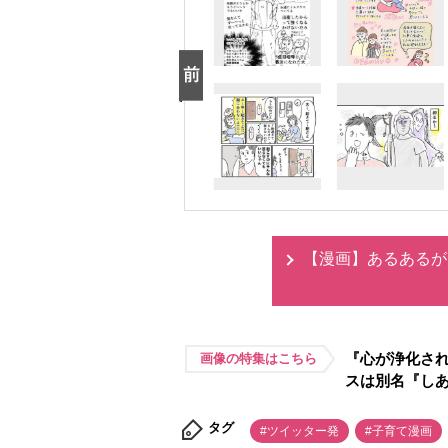
【漫画】あるあるが
『心が浄化さ
画像の特集はこちら
スは別名『し
タグ
#ツイッター発
#子育て漫画