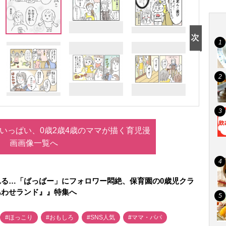
いっぱい、0歳2歳4歳のママが描く育児漫
画画像一覧へ
れる…「ばっばー」にフォロワー悶絶、保育園の0歳児クラ
あわせランド』』特集へ
#ほっこり
#おもしろ
#SNS人気
#ママ・パパ