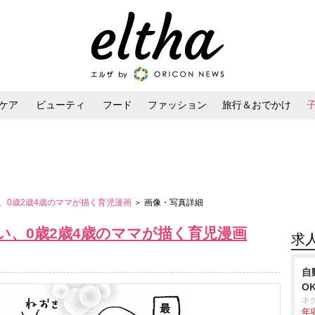
ケア
ビューティ
フード
ファッション
旅行＆おでかけ
ンケア
ダイエット・ボディケア
ヘアスタイル・ヘアアレンジ
、0歳2歳4歳のママが描く育児漫画
＞ 画像・写真詳細
い、0歳2歳4歳のママが描く育児漫画
求
自
O
ネ
年収