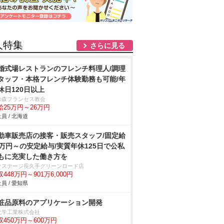
人特集
さらに見る
婚式場レストランのフレンチ料理人/調理
タッフ・本格フレンチ体験勤務も可能/年
休日120日以上
の森フランセス教会
給25万円～26万円
員 / 北海道
動車販売店の接客・販売スタッフ/固定給
2万円～の安定給与/実質年休125日で公私
もに充実した働き方を
クステージ⾧久手グリーンロード店
448万円～901万6,000円
員 / 愛知県
粧品原料のアプリケーション開発
化学工業株式会社
収450万円～600万円