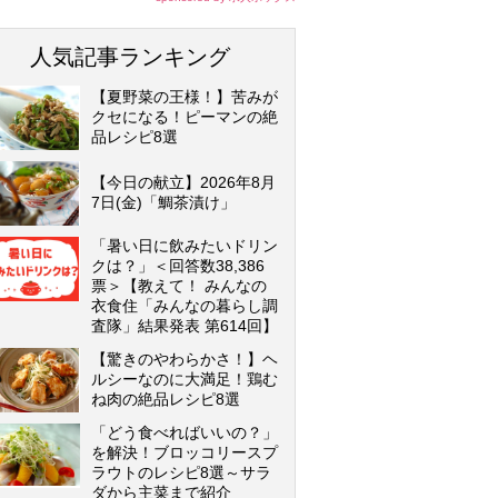
人気記事ランキング
【夏野菜の王様！】苦みが
クセになる！ピーマンの絶
品レシピ8選
【今日の献立】2026年8月
7日(金)「鯛茶漬け」
「暑い日に飲みたいドリン
クは？」＜回答数38,386
票＞【教えて！ みんなの
衣食住「みんなの暮らし調
査隊」結果発表 第614回】
【驚きのやわらかさ！】ヘ
ルシーなのに大満足！鶏む
ね肉の絶品レシピ8選
「どう食べればいいの？」
を解決！ブロッコリースプ
ラウトのレシピ8選～サラ
ダから主菜まで紹介