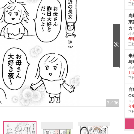
正社
高
東
カ
株
年
正社
未
与
株
月
正社
自
O
ネ
3
／36
年収
正社