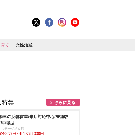
子育て
女性活躍
人特集
さらに見る
動車の反響営業/来店対応中心/未経験
K/中域型
クステージ足立店
406万円～849万8,000円