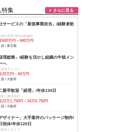
人特集
さらに見る
社サービスの「新規事業担当」/経験者歓
会社AGE technologies
収600万円～840万円
員 / 東京都
経理総務」/経験を活かし組織の中核メン
ーへ
式会社サニコン
給20万円～40万円
員 / 大阪府
二新卒歓迎「経理」/年休134日
和化工株式会社
22万1,750円～34万6,750円
員 / 大阪府
デザイナー」大手案件のパッケージ制作/
日祝休/年休120日
式会社シロトリ