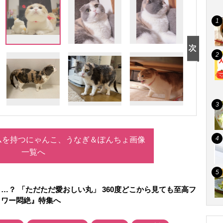
ムを持つにゃんこ、うなぎ＆ぽんちょ画像
一覧へ
…？ 「ただただ愛おしい丸」 360度どこから見ても至高フ
ロワー悶絶』特集へ