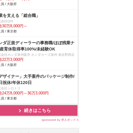
員 / 大阪府
業を支える「総合職」
会社QIX
30万8,000円～
員 / 東京都
ンダ正規ディーラーの事務職/ほぼ残業ナ
/産育休取得率100%/未経験OK
式会社ホンダ泉州販売 ホンダカーズ泉州 泉佐野西店
22万3,000円
員 / 大阪府
デザイナー」大手案件のパッケージ制作/
日祝休/年休120日
式会社シロトリ
24万8,000円～36万3,000円
員 / 東京都
続きはこちら
sponsored by 求人ボックス