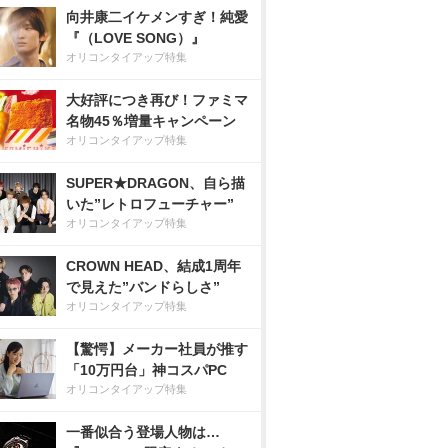
向井康二イケメンすぎ！純愛
『（LOVE SONG）』
オリコンタイアップ特集
大好評につき再び！ファミマ
名物45％増量キャンペーン
オリコンタイアップ特集
SUPER★DRAGON、自ら描
いた”レトロフューチャー”
オリコンタイアップ特集
CROWN HEAD、結成1周年
で見えた”バンドらしさ”
オリコンタイアップ特集
【驚愕】メーカー社員が推す
「10万円台」神コスパPC
オリコンタイアップ特集
一番似合う登場人物は…