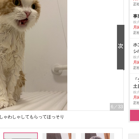
正社
事
株式
月給
正社
ホ
シ
株
月給
正社
「
土
株
月給
正社
6
／33
しゃわしゃしてもらってほっそり