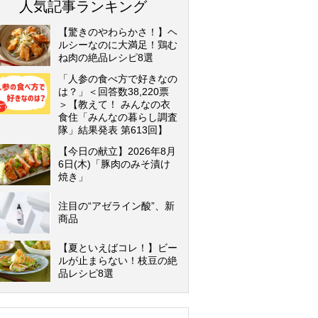
人気記事ランキング
【驚きのやわらかさ！】ヘ
ルシーなのに大満足！鶏む
ね肉の絶品レシピ8選
「人参の食べ方で好きなの
は？」＜回答数38,220票
＞【教えて！ みんなの衣
食住「みんなの暮らし調査
隊」結果発表 第613回】
【今日の献立】2026年8月
6日(木)「豚肉のみそ漬け
焼き」
注目の“アゼライン酸”、新
商品
【夏といえばコレ！】ビー
ルが止まらない！枝豆の絶
品レシピ8選