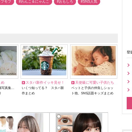
モフモフ
#わんこ＆にゃんこ
#おもしろ
#SNS人気
登
とめ
スタバ新作イッキ見せ！
天使級に可愛い子供たち
猫写真集…
いくつ知ってる？ スタバ新
ペットと子供の仲良しショッ
リ
作まとめ
ト他、SNS話題キッズまとめ