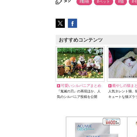
タグ
#動物
#ペット
#猫
#
おすすめコンテンツ
可愛いシルバニアまとめ
癒やしの猫ま
『鬼滅の刃』の再現ほか、人
人気タレント猫、
気のシルバニア投稿を公開
キュートな猫ズラ