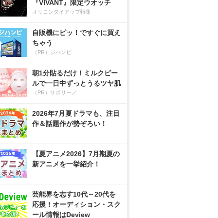
『VIVANT』限定ウオッチ
オリコンタイアップ特集
自販機にピッ！ですぐに買え
ちゃう
（PR）ジハンピ
朝1分貼るだけ！ミルクピー
ルで一日中ずっとうるツヤ肌
（PR）サボリーノ
2026年7月夏ドラマも、注目
作＆話題作が勢ぞろい！
【夏アニメ2026】7月期夏の
新アニメを一挙紹介！
芸能界を志す10代～20代を
応援！オーディション・スク
ール情報はDeview