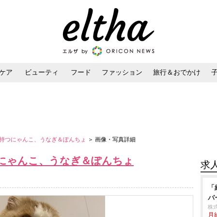
ケア
ビューティ
フード
ファッション
旅行＆おでかけ
ンケア
ダイエット・ボディケア
ヘアスタイル・ヘアアレンジ
持つにゃんこ、うなぎ＆ぽんちょ
＞ 画像・写真詳細
にゃんこ、うなぎ＆ぽんちょ
求
「
バ
株
月