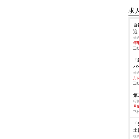
求
自
迎
株式
年
正社
「
バ
株
月
正社
第
昭
月給
正社
「
土
株