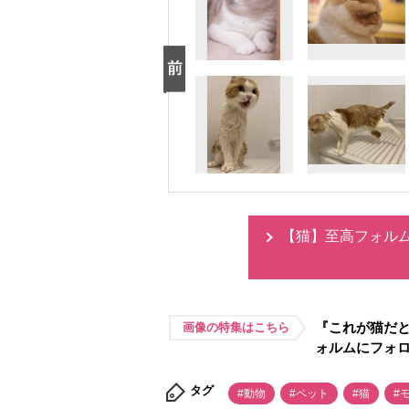
【猫】至高フォル
『これが猫だと
画像の特集はこちら
ォルムにフォ
タグ
#動物
#ペット
#猫
#