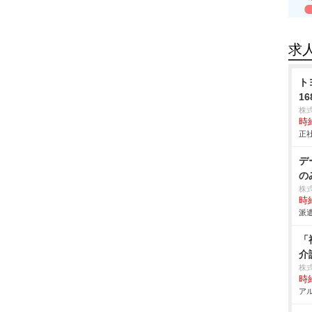
求
ト
16
株
時給
正社
デ
の
株
時給
派遣
「
介
株
時給
アル