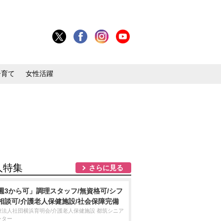
子育て
女性活躍
人特集
さらに見る
週3から可」調理スタッフ/無資格可/シフ
相談可/介護老人保健施設/社会保障完備
療法人社団横浜育明会/介護老人保健施設 都筑シニア
ンター