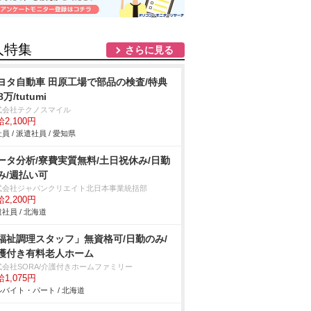
人特集
さらに見る
ヨタ自動車 田原工場で部品の検査/特典
8万/tutumi
式会社テクノスマイル
2,100円
員 / 派遣社員 / 愛知県
ータ分析/寮費実質無料/土日祝休み/日勤
み/週払い可
式会社ジャパンクリエイト北日本事業統括部
2,200円
社員 / 北海道
福祉調理スタッフ」無資格可/日勤のみ/
護付き有料老人ホーム
式会社SORA/介護付きホームファミリー
1,075円
バイト・パート / 北海道