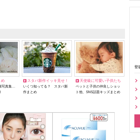
登
とめ
スタバ新作イッキ見せ！
天使級に可愛い子供たち
猫写真集…
いくつ知ってる？ スタバ新
ペットと子供の仲良しショッ
リ
作まとめ
ト他、SNS話題キッズまとめ