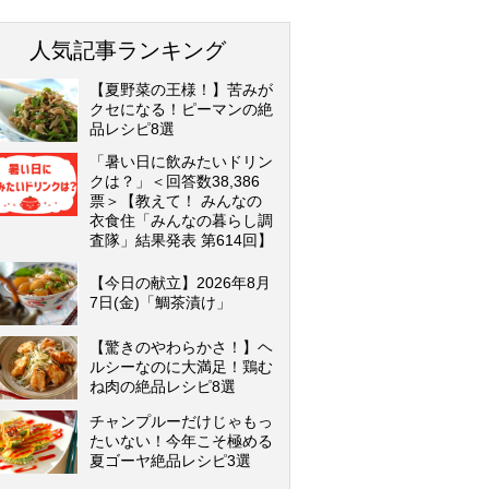
人気記事ランキング
【夏野菜の王様！】苦みが
クセになる！ピーマンの絶
品レシピ8選
「暑い日に飲みたいドリン
クは？」＜回答数38,386
票＞【教えて！ みんなの
衣食住「みんなの暮らし調
査隊」結果発表 第614回】
【今日の献立】2026年8月
7日(金)「鯛茶漬け」
【驚きのやわらかさ！】ヘ
ルシーなのに大満足！鶏む
ね肉の絶品レシピ8選
チャンプルーだけじゃもっ
たいない！今年こそ極める
夏ゴーヤ絶品レシピ3選