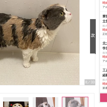
時給
アル
寮
立製
株
時給
正社
北
学
南
時給
アル
工
経
株
8
／33
時給
派遣