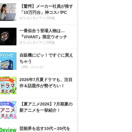
【驚愕】メーカー社員が推す
「10万円台」神コスパPC
オリコンタイアップ特集
一番似合う登場人物は…
『VIVANT』限定ウオッチ
オリコンタイアップ特集
自販機にピッ！ですぐに買え
ちゃう
（PR）ジハンピ
2026年7月夏ドラマも、注目
作＆話題作が勢ぞろい！
【夏アニメ2026】7月期夏の
新アニメを一挙紹介！
芸能界を志す10代～20代を