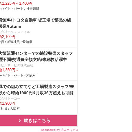
1,225円～1,400円
バイト・パート / 神奈川県
費無料/トヨタ自動車 堤工場で部品の組
造/tutumi
式会社テクノスマイル
2,100円
員 / 派遣社員 / 愛知県
大阪流通センターでの施設警備スタッフ
歴不問/交通費全額支給/未経験活躍中
海ビルサービス株式会社
1,350円～
バイト・パート / 大阪府
具での組み立てなど工場製造スタッフ/未
験から時給1900円&月収36万超えも可能
式会社トーコー
1,900円
社員 / 大阪府
続きはこちら
sponsored by 求人ボックス