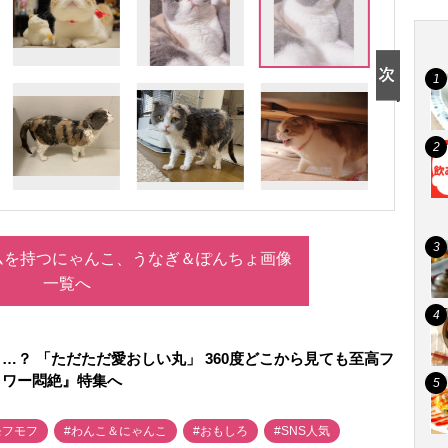
ムを持つにゃんこ、うなぎ＆ぽんちょ画像
一覧へ
…？ 「ただただ愛おしい丸」 360度どこから見ても至高フ
ロワー悶絶』特集へ
モフモフ
#わんこ＆にゃんこ
#おもしろ
#SNS人気