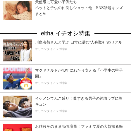
天使級に可愛い子供たち
ペットと子供の仲良しショット他、SNS話題キッズ
まとめ
eltha イチオシ特集
川島海荷さんと学ぶ 日常に潜む“人身取引”のリアル
オリコンタイアップ特集
マクドナルドが40年にわたり支える「小学生の甲子
園」
オリコンタイアップ特集
イケメンてんこ盛り！尊すぎる男子の純情ラブに胸
キュン
オリコンタイアップ特集
お値段そのまま45％増量！ファミマ夏の大盤振る舞