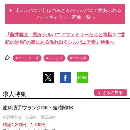
【シルバニア】ほづみさんのシルバニア愛あふれる
フォトギャラリー画像一覧へ
『藤井聡太二冠がシルバニアファミリーたちと将棋？ “世
紀の対局”の裏にある溢れ出るシルバニア愛』特集へ
#ツイッター発
#ほっこり
#SNS人気
さらに見る
求人特集
歯科助手/ブランクOK・短時間OK
鶴見駅前ゼータ歯科・矯正歯科
時給1,300円～1,700円